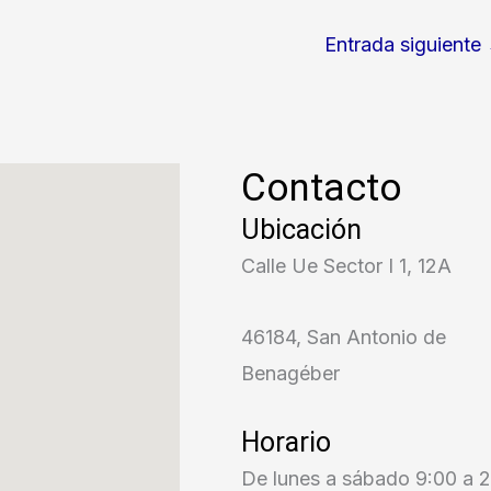
Entrada siguiente
Contacto
Ubicación
Calle Ue Sector I 1, 12A
46184, San Antonio de
Benagéber
Horario
De lunes a sábado 9:00 a 2