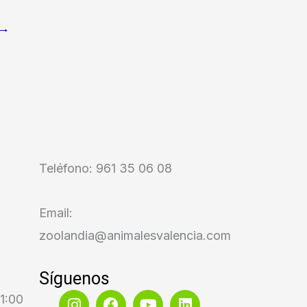
→
Teléfono:
961 35 06 08
Email:
zoolandia@animalesvalencia.com
Síguenos
I
F
Y
L
1:00