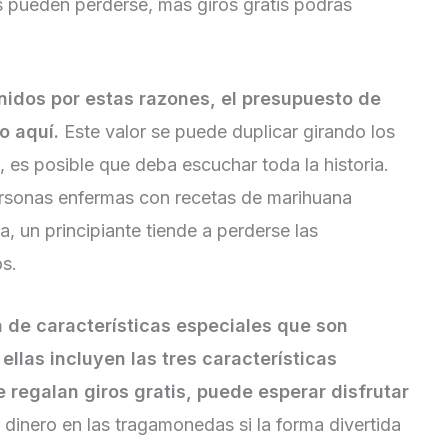
s pueden perderse, más giros gratis podrás
nidos por estas razones, el presupuesto de
o aquí.
Este valor se puede duplicar girando los
, es posible que deba escuchar toda la historia.
ersonas enfermas con recetas de marihuana
a, un principiante tiende a perderse las
os.
 de características especiales que son
ellas incluyen las tres características
 regalan giros gratis, puede esperar disfrutar
dinero en las tragamonedas si la forma divertida