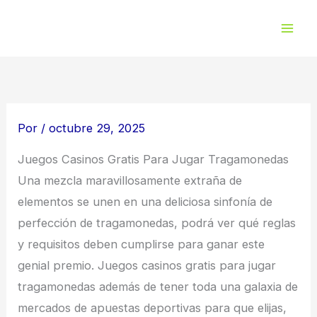
Ir
al
contenido
Por
/
octubre 29, 2025
Juegos Casinos Gratis Para Jugar Tragamonedas
Una mezcla maravillosamente extraña de
elementos se unen en una deliciosa sinfonía de
perfección de tragamonedas, podrá ver qué reglas
y requisitos deben cumplirse para ganar este
genial premio. Juegos casinos gratis para jugar
tragamonedas además de tener toda una galaxia de
mercados de apuestas deportivas para que elijas,