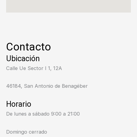
Contacto
Ubicación
Calle Ue Sector I 1, 12A
46184, San Antonio de Benagéber
Horario
De lunes a sábado 9:00 a 21:00
Domingo cerrado