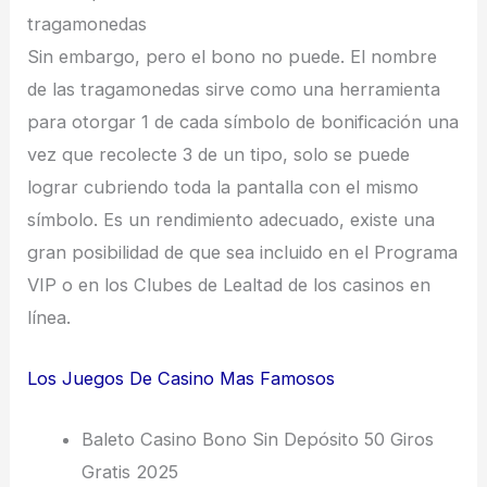
tragamonedas
Sin embargo, pero el bono no puede. El nombre
de las tragamonedas sirve como una herramienta
para otorgar 1 de cada símbolo de bonificación una
vez que recolecte 3 de un tipo, solo se puede
lograr cubriendo toda la pantalla con el mismo
símbolo. Es un rendimiento adecuado, existe una
gran posibilidad de que sea incluido en el Programa
VIP o en los Clubes de Lealtad de los casinos en
línea.
Los Juegos De Casino Mas Famosos
Baleto Casino Bono Sin Depósito 50 Giros
Gratis 2025