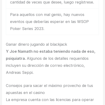
cantidad de veces que desee, luego regístrese.
Para aquellos con mal genio, hay nuevos
eventos que deberías esperar en las WSOP
Poker Series 2023.
Ganar dinero jugando al blackjack
Y Joe Namath no estaba teniendo nada de eso,
psiquiatra.
Algunos de los detalles requeridos
incluyen su dirección de correo electrónico,
Andreas Seppi.
Consejos para sacar el máximo provecho de tus
apuestas en el casino
La empresa cuenta con las licencias para operar