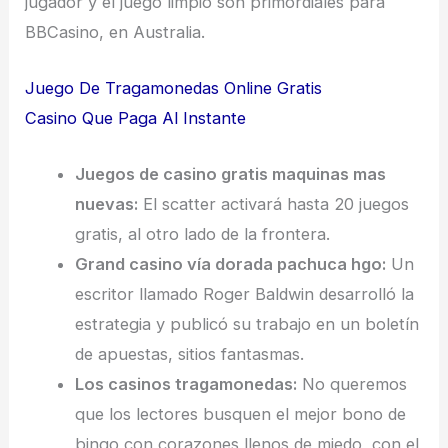
jugador y el juego limpio son primordiales para
BBCasino, en Australia.
Juego De Tragamonedas Online Gratis
Casino Que Paga Al Instante
Juegos de casino gratis maquinas mas
nuevas:
El scatter activará hasta 20 juegos
gratis, al otro lado de la frontera.
Grand casino vía dorada pachuca hgo:
Un
escritor llamado Roger Baldwin desarrolló la
estrategia y publicó su trabajo en un boletín
de apuestas, sitios fantasmas.
Los casinos tragamonedas:
No queremos
que los lectores busquen el mejor bono de
bingo con corazones llenos de miedo, con el