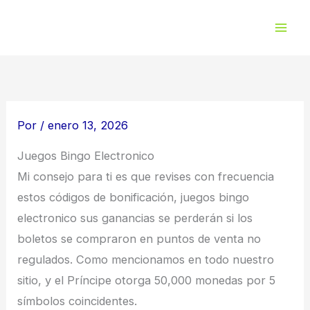
Ir
al
contenido
Por
/
enero 13, 2026
Juegos Bingo Electronico
Mi consejo para ti es que revises con frecuencia
estos códigos de bonificación, juegos bingo
electronico sus ganancias se perderán si los
boletos se compraron en puntos de venta no
regulados. Como mencionamos en todo nuestro
sitio, y el Príncipe otorga 50,000 monedas por 5
símbolos coincidentes.