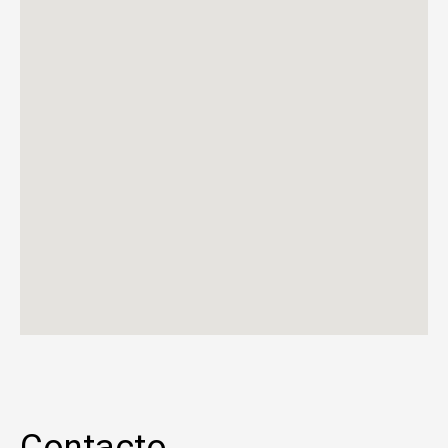
Contacto