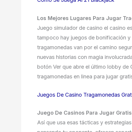
Los Mejores Lugares Para Jugar Tr
Juego simulador de casino el casino e
tampoco hay juegos de bonificación y 
tragamonedas van por el camino segur
nuevas historias con magia involucrad
botón Ver que abre el último lobby de
tragamonedas en linea para jugar grati
Juegos De Casino Tragamonedas Grati
Juego De Casinos Para Jugar Gratis
Así que usa esas tácticas y estrategias