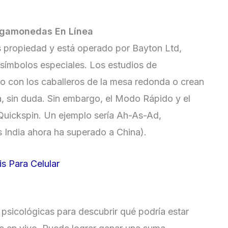
agamonedas En Línea
s propiedad y está operado por Bayton Ltd,
símbolos especiales. Los estudios de
o con los caballeros de la mesa redonda o crean
a, sin duda. Sin embargo, el Modo Rápido y el
 Quickspin. Un ejemplo sería Ah-As-Ad,
s India ahora ha superado a China).
s Para Celular
 psicológicas para descubrir qué podría estar