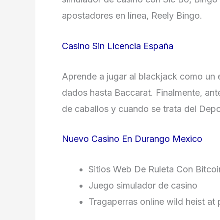
apostadores en línea, Reely Bingo.
Casino Sin Licencia España
Aprende a jugar al blackjack como un e
dados hasta Baccarat. Finalmente, ante
de caballos y cuando se trata del Depo
Nuevo Casino En Durango Mexico
Sitios Web De Ruleta Con Bitcoi
Juego simulador de casino
Tragaperras online wild heist a