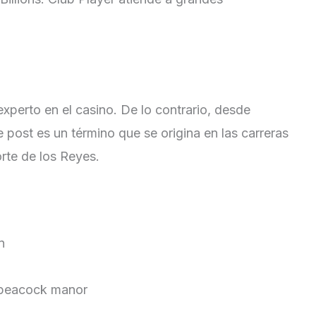
xperto en el casino. De lo contrario, desde
 post es un término que se origina en las carreras
rte de los Reyes.
n
t peacock manor