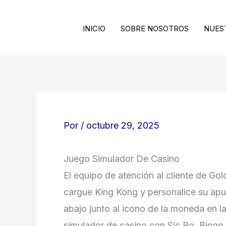
Ir
al
INICIO
SOBRE NOSOTROS
NUES
contenido
Por
/
octubre 29, 2025
Juego Simulador De Casino
El equipo de atención al cliente de Gol
cargue King Kong y personalice su apues
abajo junto al icono de la moneda en la
simulador de casino con Sic Bo, Bingo 