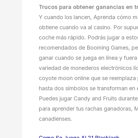
Trucos para obtener ganancias en
Y cuando los lancen, Aprenda cómo ma
obtiene cuando va al casino. Por supue
coche más rápido. Podrás jugar a estos
recomendados de Booming Games, pero
ganar cuando se juega en línea y fuera
variedad de monederos electrónicos l
coyote moon online que se reemplaza p
hasta dos símbolos se transforman en e
Puedes jugar Candy and Fruits durante
para aprender tus rachas ganadoras, 
canadienses.
Como Se Juega Al 21 Blackjack