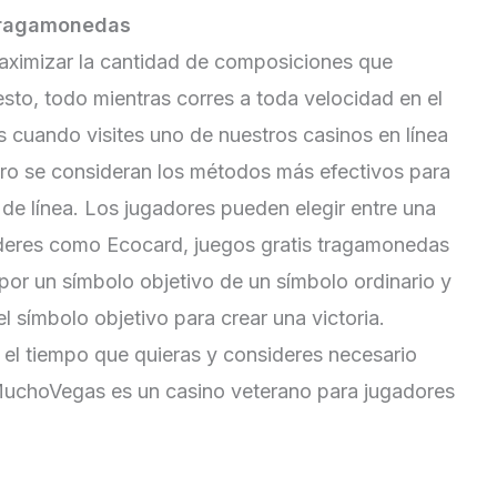
 tragamonedas
ximizar la cantidad de composiciones que
sto, todo mientras corres a toda velocidad en el
 cuando visites uno de nuestros casinos en línea
 se consideran los métodos más efectivos para
 de línea. Los jugadores pueden elegir entre una
íderes como Ecocard, juegos gratis tragamonedas
or un símbolo objetivo de un símbolo ordinario y
l símbolo objetivo para crear una victoria.
 el tiempo que quieras y consideres necesario
MuchoVegas es un casino veterano para jugadores