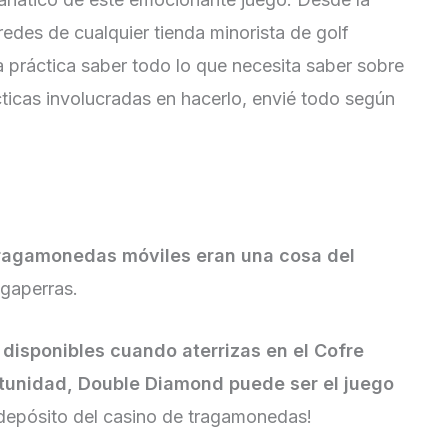
redes de cualquier tienda minorista de golf
a práctica saber todo lo que necesita saber sobre
cticas involucradas en hacerlo, envié todo según
 tragamonedas móviles eran una cosa del
agaperras.
disponibles cuando aterrizas en el Cofre
rtunidad, Double Diamond puede ser el juego
 depósito del casino de tragamonedas!