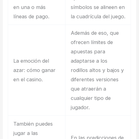
en una o más
símbolos se alineen en
líneas de pago.
la cuadrícula del juego.
Además de eso, que
ofrecen límites de
apuestas para
La emoción del
adaptarse a los
azar: cómo ganar
rodillos altos y bajos y
en el casino.
diferentes versiones
que atraerán a
cualquier tipo de
jugador.
También puedes
jugar a las
En las predicciones de