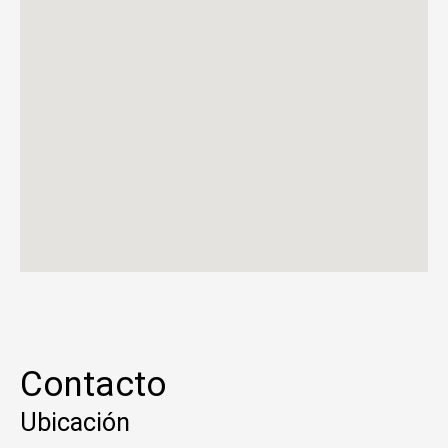
Contacto
Ubicación