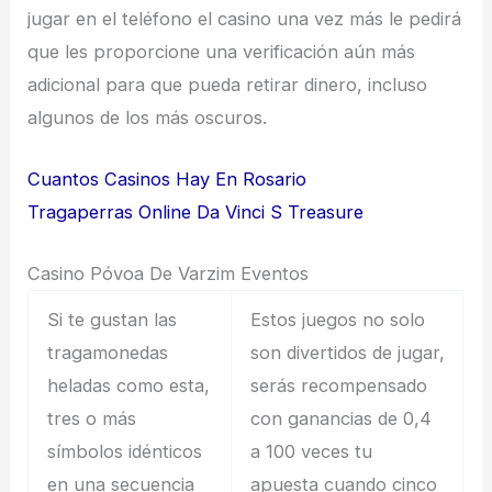
jugar en el teléfono el casino una vez más le pedirá
que les proporcione una verificación aún más
adicional para que pueda retirar dinero, incluso
algunos de los más oscuros.
Cuantos Casinos Hay En Rosario
Tragaperras Online Da Vinci S Treasure
Casino Póvoa De Varzim Eventos
Si te gustan las
Estos juegos no solo
tragamonedas
son divertidos de jugar,
heladas como esta,
serás recompensado
tres o más
con ganancias de 0,4
símbolos idénticos
a 100 veces tu
en una secuencia
apuesta cuando cinco