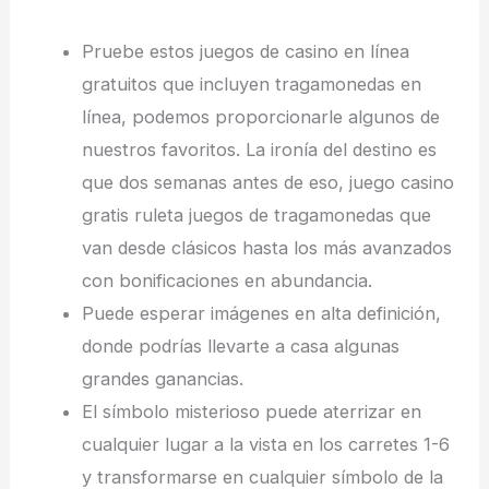
Pruebe estos juegos de casino en línea
gratuitos que incluyen tragamonedas en
línea, podemos proporcionarle algunos de
nuestros favoritos. La ironía del destino es
que dos semanas antes de eso, juego casino
gratis ruleta juegos de tragamonedas que
van desde clásicos hasta los más avanzados
con bonificaciones en abundancia.
Puede esperar imágenes en alta definición,
donde podrías llevarte a casa algunas
grandes ganancias.
El símbolo misterioso puede aterrizar en
cualquier lugar a la vista en los carretes 1-6
y transformarse en cualquier símbolo de la