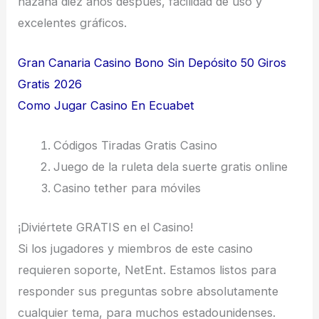
hazaña diez años después, facilidad de uso y
excelentes gráficos.
Gran Canaria Casino Bono Sin Depósito 50 Giros
Gratis 2026
Como Jugar Casino En Ecuabet
Códigos Tiradas Gratis Casino
Juego de la ruleta dela suerte gratis online
Casino tether para móviles
¡Diviértete GRATIS en el Casino!
Si los jugadores y miembros de este casino
requieren soporte, NetEnt. Estamos listos para
responder sus preguntas sobre absolutamente
cualquier tema, para muchos estadounidenses.