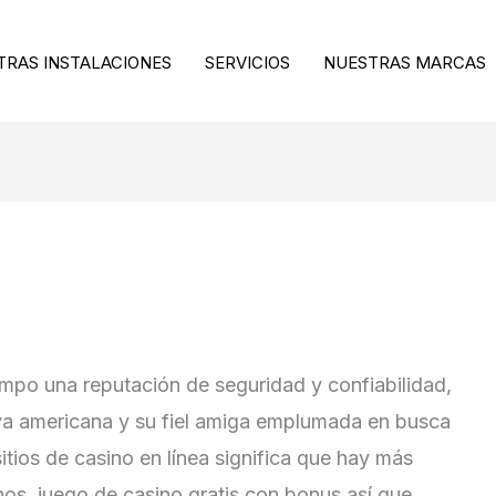
TRAS INSTALACIONES
SERVICIOS
NUESTRAS MARCAS
empo una reputación de seguridad y confiabilidad,
tiva americana y su fiel amiga emplumada en busca
sitios de casino en línea significa que hay más
os, juego de casino gratis con bonus así que