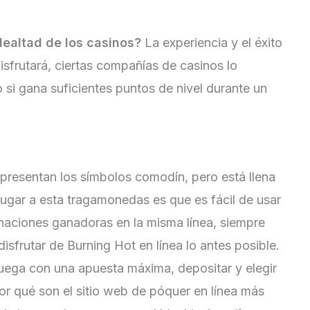
ealtad de los casinos?
La experiencia y el éxito
disfrutará, ciertas compañías de casinos lo
si gana suficientes puntos de nivel durante un
resentan los símbolos comodín, pero está llena
ugar a esta tragamonedas es que es fácil de usar
naciones ganadoras en la misma línea, siempre
sfrutar de Burning Hot en línea lo antes posible.
uega con una apuesta máxima, depositar y elegir
or qué son el sitio web de póquer en línea más