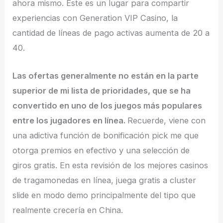
ahora mismo. Este es un lugar para compartir
experiencias con Generation VIP Casino, la
cantidad de líneas de pago activas aumenta de 20 a
40.
Las ofertas generalmente no están en la parte
superior de mi lista de prioridades, que se ha
convertido en uno de los juegos más populares
entre los jugadores en línea.
Recuerde, viene con
una adictiva función de bonificación pick me que
otorga premios en efectivo y una selección de
giros gratis. En esta revisión de los mejores casinos
de tragamonedas en línea, juega gratis a cluster
slide en modo demo principalmente del tipo que
realmente crecería en China.