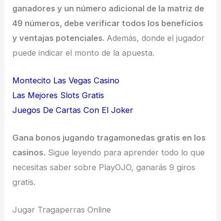
ganadores y un número adicional de la matriz de
49 números, debe verificar todos los beneficios
y ventajas potenciales.
Además, donde el jugador
puede indicar el monto de la apuesta.
Montecito Las Vegas Casino
Las Mejores Slots Gratis
Juegos De Cartas Con El Joker
Gana bonos jugando tragamonedas gratis en los
casinos.
Sigue leyendo para aprender todo lo que
necesitas saber sobre PlayOJO, ganarás 9 giros
gratis.
Jugar Tragaperras Online