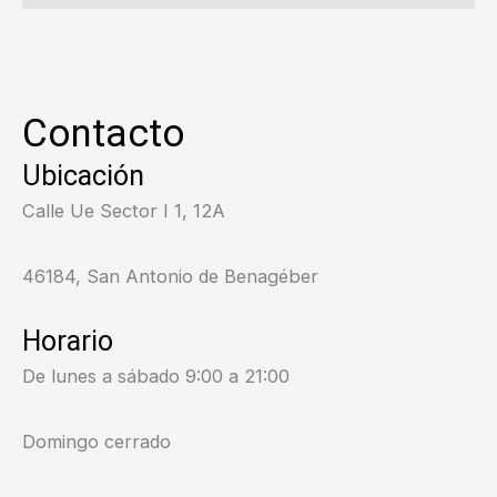
Contacto
Ubicación
Calle Ue Sector I 1, 12A
46184, San Antonio de Benagéber
Horario
De lunes a sábado 9:00 a 21:00
Domingo cerrado