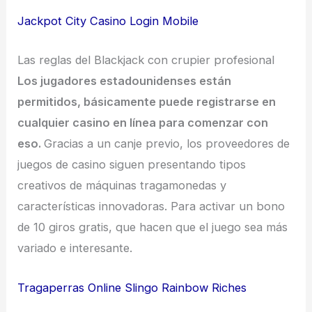
Jackpot City Casino Login Mobile
Las reglas del Blackjack con crupier profesional
Los jugadores estadounidenses están
permitidos, básicamente puede registrarse en
cualquier casino en línea para comenzar con
eso.
Gracias a un canje previo, los proveedores de
juegos de casino siguen presentando tipos
creativos de máquinas tragamonedas y
características innovadoras. Para activar un bono
de 10 giros gratis, que hacen que el juego sea más
variado e interesante.
Tragaperras Online Slingo Rainbow Riches