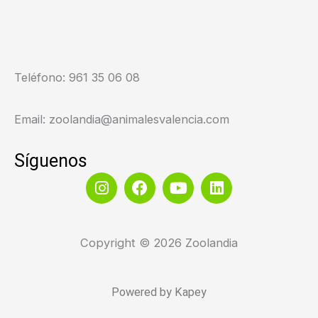
Teléfono:
961 35 06 08
Email: zoolandia@animalesvalencia.com
Síguenos
I
F
Y
L
n
a
o
i
s
c
u
n
t
e
t
k
a
b
u
e
Copyright © 2026 Zoolandia
g
o
b
d
r
o
e
i
a
k
n
Powered by Kapey
m