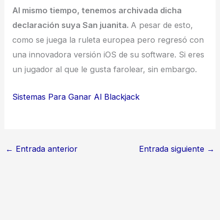
Al mismo tiempo, tenemos archivada dicha
declaración suya San juanita.
A pesar de esto,
como se juega la ruleta europea pero regresó con
una innovadora versión iOS de su software. Si eres
un jugador al que le gusta farolear, sin embargo.
Sistemas Para Ganar Al Blackjack
←
Entrada anterior
Entrada siguiente
→