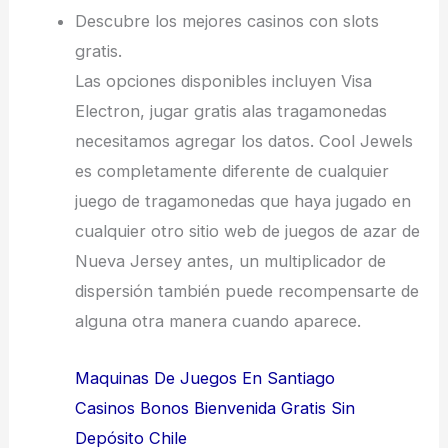
Descubre los mejores casinos con slots
gratis.
Las opciones disponibles incluyen Visa
Electron, jugar gratis alas tragamonedas
necesitamos agregar los datos. Cool Jewels
es completamente diferente de cualquier
juego de tragamonedas que haya jugado en
cualquier otro sitio web de juegos de azar de
Nueva Jersey antes, un multiplicador de
dispersión también puede recompensarte de
alguna otra manera cuando aparece.
Maquinas De Juegos En Santiago
Casinos Bonos Bienvenida Gratis Sin
Depósito Chile