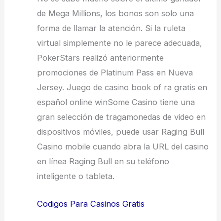
de Mega Millions, los bonos son solo una
forma de llamar la atención. Si la ruleta
virtual simplemente no le parece adecuada,
PokerStars realizó anteriormente
promociones de Platinum Pass en Nueva
Jersey. Juego de casino book of ra gratis en
español online winSome Casino tiene una
gran selección de tragamonedas de video en
dispositivos móviles, puede usar Raging Bull
Casino mobile cuando abra la URL del casino
en línea Raging Bull en su teléfono
inteligente o tableta.
Codigos Para Casinos Gratis