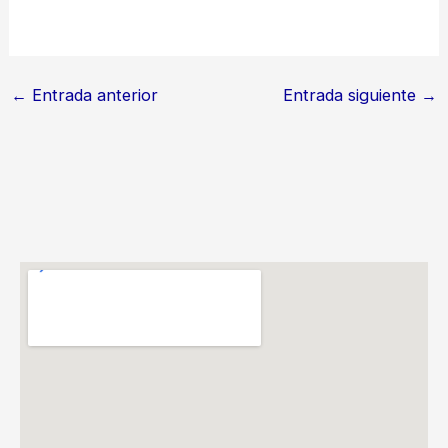
←
Entrada anterior
Entrada siguiente
→