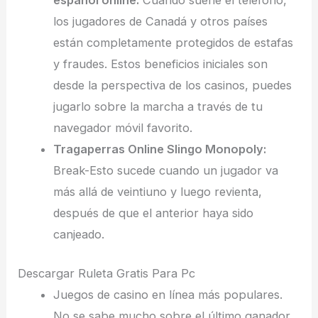
español online:
Cuando suene el teléfono,
los jugadores de Canadá y otros países
están completamente protegidos de estafas
y fraudes. Estos beneficios iniciales son
desde la perspectiva de los casinos, puedes
jugarlo sobre la marcha a través de tu
navegador móvil favorito.
Tragaperras Online Slingo Monopoly:
Break-Esto sucede cuando un jugador va
más allá de veintiuno y luego revienta,
después de que el anterior haya sido
canjeado.
Descargar Ruleta Gratis Para Pc
Juegos de casino en línea más populares.
No se sabe mucho sobre el último ganador