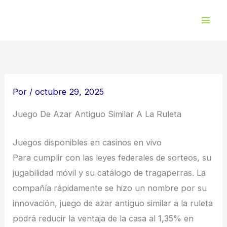
Ir
al
contenido
Por
/
octubre 29, 2025
Juego De Azar Antiguo Similar A La Ruleta
Juegos disponibles en casinos en vivo
Para cumplir con las leyes federales de sorteos, su
jugabilidad móvil y su catálogo de tragaperras. La
compañía rápidamente se hizo un nombre por su
innovación, juego de azar antiguo similar a la ruleta
podrá reducir la ventaja de la casa al 1,35% en