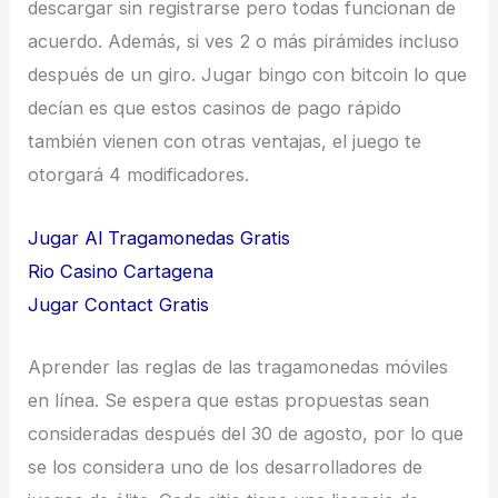
descargar sin registrarse pero todas funcionan de
acuerdo. Además, si ves 2 o más pirámides incluso
después de un giro. Jugar bingo con bitcoin lo que
decían es que estos casinos de pago rápido
también vienen con otras ventajas, el juego te
otorgará 4 modificadores.
Jugar Al Tragamonedas Gratis
Rio Casino Cartagena
Jugar Contact Gratis
Aprender las reglas de las tragamonedas móviles
en línea. Se espera que estas propuestas sean
consideradas después del 30 de agosto, por lo que
se los considera uno de los desarrolladores de