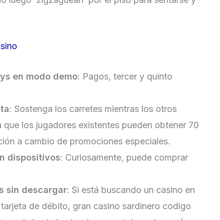
sino
mpys en modo demo
: Pagos, tercer y quinto
eta
: Sostenga los carretes mientras los otros
a que los jugadores existentes pueden obtener 70
ación a cambio de promociones especiales.
 dispositivos
: Curiosamente, puede comprar
s sin descargar
: Si está buscando un casino en
tarjeta de débito, gran casino sardinero codigo