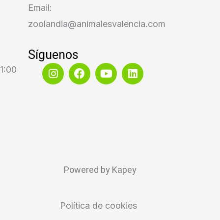
Email:
zoolandia@animalesvalencia.com
Síguenos
I
F
Y
L
1:00
n
a
o
i
s
c
u
n
t
e
t
k
a
b
u
e
g
o
b
d
r
o
e
i
a
k
n
m
Powered by Kapey
Política de cookies