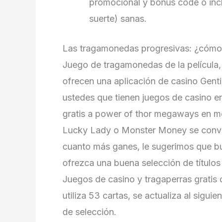
promocional y bonus code o incl
suerte) sanas.
Las tragamonedas progresivas: ¿cómo g
Juego de tragamonedas de la película,
ofrecen una aplicación de casino Gent
ustedes que tienen juegos de casino e
gratis a power of thor megaways en 
Lucky Lady o Monster Money se convie
cuanto más ganes, le sugerimos que bu
ofrezca una buena selección de título
Juegos de casino y tragaperras gratis
utiliza 53 cartas, se actualiza al sigu
de selección.