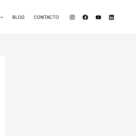
BLOG
CONTACTO