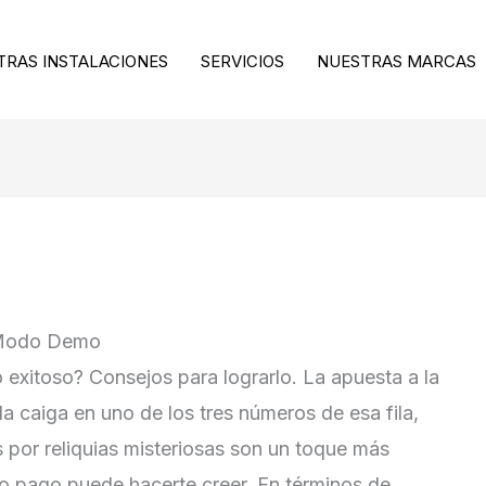
TRAS INSTALACIONES
SERVICIOS
NUESTRAS MARCAS
 Modo Demo
o exitoso? Consejos para lograrlo.
La apuesta a la
a caiga en uno de los tres números de esa fila,
 por reliquias misteriosas son un toque más
ajo pago puede hacerte creer.
En términos de