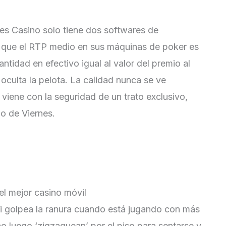
mes Casino solo tiene dos softwares de
a que el RTP medio en sus máquinas de poker es
tidad en efectivo igual al valor del premio al
culta la pelota. La calidad nunca se ve
viene con la seguridad de un trato exclusivo,
no de Viernes.
l mejor casino móvil
i golpea la ranura cuando está jugando con más
ino luego ‘zigzaguean’ por el piso para sentarse y