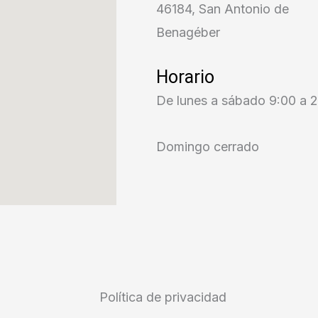
46184, San Antonio de
Benagéber
Horario
De lunes a sábado 9:00 a 2
Domingo cerrado
Política de privacidad