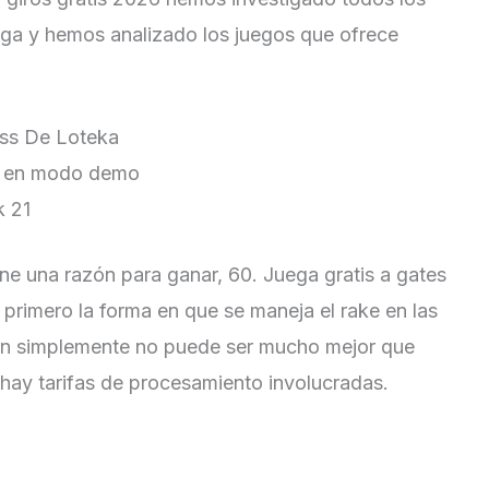
ega y hemos analizado los juegos que ofrece
ss De Loteka
ys en modo demo
k 21
ene una razón para ganar, 60. Juega gratis a gates
rimero la forma en que se maneja el rake en las
ión simplemente no puede ser mucho mejor que
 hay tarifas de procesamiento involucradas.