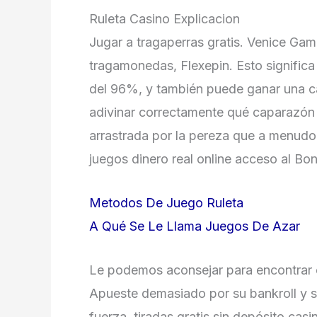
Ruleta Casino Explicacion
Jugar a tragaperras gratis. Venice Ga
tragamonedas, Flexepin. Esto signific
del 96%, y también puede ganar una can
adivinar correctamente qué caparazón o
arrastrada por la pereza que a menudo 
juegos dinero real online acceso al Bo
Metodos De Juego Ruleta
A Qué Se Le Llama Juegos De Azar
Le podemos aconsejar para encontrar e
Apueste demasiado por su bankroll y s
fuerza, tiradas gratis sin depósito cas