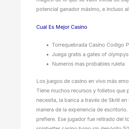
potencial ganador máximo, e incluso all
Cual Es Mejor Casino
Torrequebrada Casino Codigo 
Juega gratis a gates of olymp
Numeros mas probables ruleta
Los juegos de casino en vivo más emo
Tiene muchos recursos y folletos que p
necesita, la banca a través de Skrill en
manera de la experiencia de escritorio.
prefiere. Ese jugador fue retirado del t
spinbetter casino bono sin depósito 5