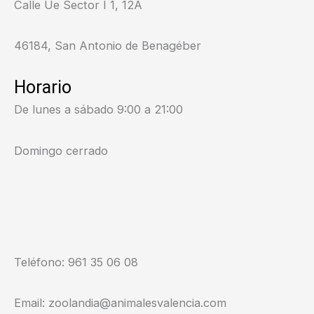
Calle Ue Sector I 1, 12A
46184, San Antonio de Benagéber
Horario
De lunes a sábado 9:00 a 21:00
Domingo cerrado
Teléfono:
961 35 06 08
Email: zoolandia@animalesvalencia.com