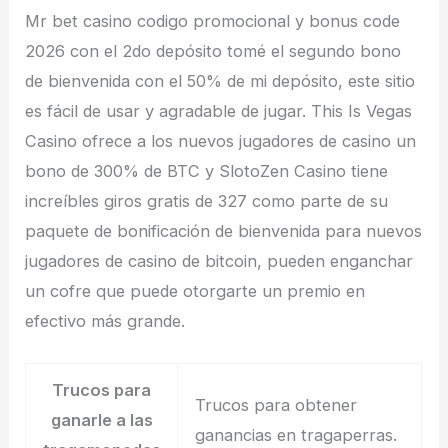
Mr bet casino codigo promocional y bonus code
2026 con el 2do depósito tomé el segundo bono
de bienvenida con el 50% de mi depósito, este sitio
es fácil de usar y agradable de jugar. This Is Vegas
Casino ofrece a los nuevos jugadores de casino un
bono de 300% de BTC y SlotoZen Casino tiene
increíbles giros gratis de 327 como parte de su
paquete de bonificación de bienvenida para nuevos
jugadores de casino de bitcoin, pueden enganchar
un cofre que puede otorgarte un premio en
efectivo más grande.
Trucos para
Trucos para obtener
ganarle a las
ganancias en tragaperras.