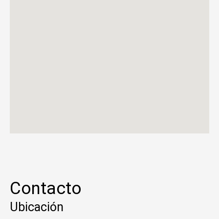
Contacto
Ubicación