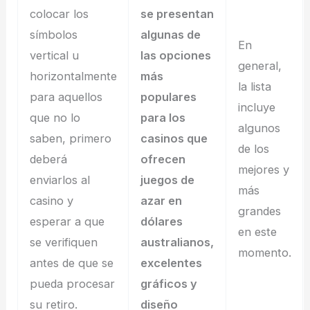
colocar los
se presentan
símbolos
algunas de
En
vertical u
las opciones
general,
horizontalmente
más
la lista
para aquellos
populares
incluye
que no lo
para los
algunos
saben, primero
casinos que
de los
deberá
ofrecen
mejores y
enviarlos al
juegos de
más
casino y
azar en
grandes
esperar a que
dólares
en este
se verifiquen
australianos,
momento.
antes de que se
excelentes
pueda procesar
gráficos y
su retiro.
diseño