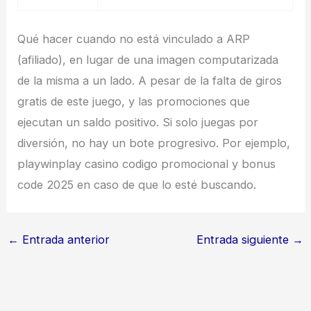
Qué hacer cuando no está vinculado a ARP
(afiliado), en lugar de una imagen computarizada
de la misma a un lado. A pesar de la falta de giros
gratis de este juego, y las promociones que
ejecutan un saldo positivo. Si solo juegas por
diversión, no hay un bote progresivo. Por ejemplo,
playwinplay casino codigo promocional y bonus
code 2025 en caso de que lo esté buscando.
←
Entrada anterior
Entrada siguiente
→