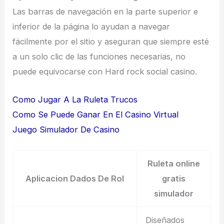
Las barras de navegación en la parte superior e
inferior de la página lo ayudan a navegar
fácilmente por el sitio y aseguran que siempre esté
a un solo clic de las funciones necesarias, no
puede equivocarse con Hard rock social casino.
Como Jugar A La Ruleta Trucos
Como Se Puede Ganar En El Casino Virtual
Juego Simulador De Casino
Ruleta online
Aplicacion Dados De Rol
gratis
simulador
Diseñados