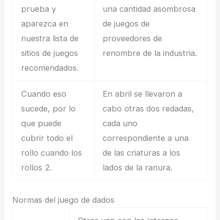
prueba y
una cantidad asombrosa
aparezca en
de juegos de
nuestra lista de
proveedores de
sitios de juegos
renombre de la industria.
recomendados.
Cuando eso
En abril se llevaron a
sucede, por lo
cabo otras dos redadas,
que puede
cada uno
cubrir todo el
correspondiente a una
rollo cuando los
de las criaturas a los
rollos 2.
lados de la ranura.
Normas del juego de dados