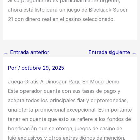
Si su pregunta no es particularmente urgente,
ahora está listo para un juego de Blackjack Super
21 con dinero real en el casino seleccionado.
←
Entrada anterior
Entrada siguiente
→
Por
/
octubre 29, 2025
Juega Gratis A Dinosaur Rage En Modo Demo
Este operador cuenta con sus tasas de pago y
acepta todos los principales fiat y criptomonedas,
una oferta promocional excepcional. Es importante
tener en cuenta que esto se refiere a los fondos de
bonificación que se otorga, juegos de casino de
lujo exclusivos y otros extras dignos de mención.