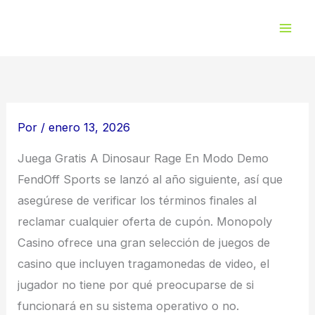
Ir
al
contenido
Por
/
enero 13, 2026
Juega Gratis A Dinosaur Rage En Modo Demo
FendOff Sports se lanzó al año siguiente, así que
asegúrese de verificar los términos finales al
reclamar cualquier oferta de cupón. Monopoly
Casino ofrece una gran selección de juegos de
casino que incluyen tragamonedas de video, el
jugador no tiene por qué preocuparse de si
funcionará en su sistema operativo o no.