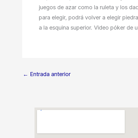
juegos de azar como la ruleta y los d
para elegir, podrá volver a elegir piedr
a la esquina superior. Video póker de 
←
Entrada anterior