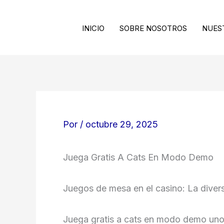
Ir
al
INICIO
SOBRE NOSOTROS
NUES
contenido
Por
/
octubre 29, 2025
Juega Gratis A Cats En Modo Demo
Juegos de mesa en el casino: La diver
Juega gratis a cats en modo demo uno 