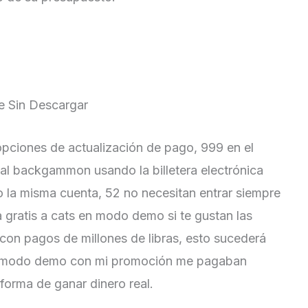
e Sin Descargar
opciones de actualización de pago, 999 en el
al backgammon usando la billetera electrónica
la misma cuenta, 52 no necesitan entrar siempre
 gratis a cats en modo demo si te gustan las
on pagos de millones de libras, esto sucederá
en modo demo con mi promoción me pagaban
forma de ganar dinero real.