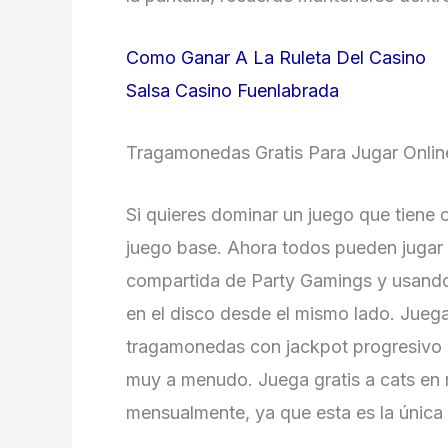
Como Ganar A La Ruleta Del Casino
Salsa Casino Fuenlabrada
Tragamonedas Gratis Para Jugar Onlin
Si quieres dominar un juego que tiene 
juego base. Ahora todos pueden jugar 
compartida de Party Gamings y usando 
en el disco desde el mismo lado. Juega
tragamonedas con jackpot progresivo c
muy a menudo. Juega gratis a cats 
mensualmente, ya que esta es la única 