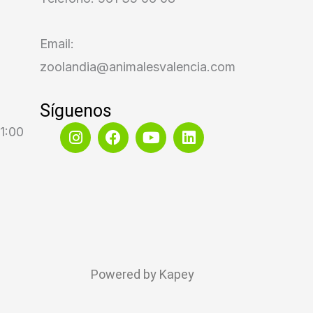
Email:
zoolandia@animalesvalencia.com
Síguenos
I
F
Y
L
1:00
n
a
o
i
s
c
u
n
t
e
t
k
a
b
u
e
g
o
b
d
r
o
e
i
a
k
n
m
Powered by Kapey