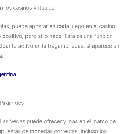
 los casinos virtuales
las, puede apostar en cada juego en el casino
positivo, pero si lo hace. Esta es una función
icipante activo en la tragamonedas, si aparece un
a.
gentina
Piramides
Las Vegas puede ofrecer y más en el marco de
s apuestas de monedas correctas. Incluso los