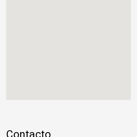
Contacto