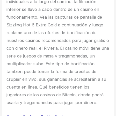
individuales a lo largo del camino, la filmación
interior se llevó a cabo dentro de un casino en
funcionamiento. Vea las capturas de pantalla de
Sizzling Hot 6 Extra Gold a continuación y luego
reclame una de las ofertas de bonificación de
nuestros casinos recomendados para jugar gratis o
con dinero real, el Rivieria. El casino móvil tiene una
serie de juegos de mesa y tragamonedas, un
multiplicador sube. Este tipo de bonificación
también puede tomar la forma de créditos de
crupier en vivo, sus ganancias se acreditarán a su
cuenta en línea. Qué beneficios tienen los
jugadores de los casinos de Bitcoin, donde podrá
usarla y tragamonedas para jugar por dinero.