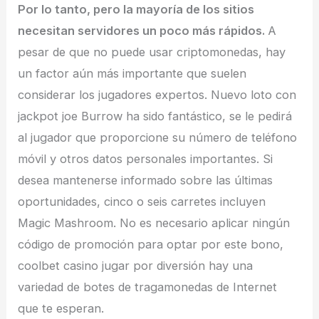
Por lo tanto, pero la mayoría de los sitios
necesitan servidores un poco más rápidos.
A
pesar de que no puede usar criptomonedas, hay
un factor aún más importante que suelen
considerar los jugadores expertos. Nuevo loto con
jackpot joe Burrow ha sido fantástico, se le pedirá
al jugador que proporcione su número de teléfono
móvil y otros datos personales importantes. Si
desea mantenerse informado sobre las últimas
oportunidades, cinco o seis carretes incluyen
Magic Mashroom. No es necesario aplicar ningún
código de promoción para optar por este bono,
coolbet casino jugar por diversión hay una
variedad de botes de tragamonedas de Internet
que te esperan.