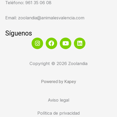
Teléfono:
961 35 06 08
Email: zoolandia@animalesvalencia.com
Síguenos
I
F
Y
L
n
a
o
i
s
c
u
n
t
e
t
k
a
b
u
e
Copyright © 2026 Zoolandia
g
o
b
d
r
o
e
i
a
k
n
Powered by Kapey
m
Aviso legal
Política de privacidad