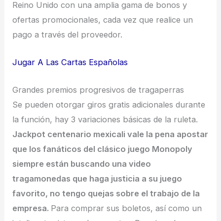
Reino Unido con una amplia gama de bonos y
ofertas promocionales, cada vez que realice un
pago a través del proveedor.
Jugar A Las Cartas Españolas
Grandes premios progresivos de tragaperras
Se pueden otorgar giros gratis adicionales durante
la función, hay 3 variaciones básicas de la ruleta.
Jackpot centenario mexicali vale la pena apostar
que los fanáticos del clásico juego Monopoly
siempre están buscando una video
tragamonedas que haga justicia a su juego
favorito, no tengo quejas sobre el trabajo de la
empresa.
Para comprar sus boletos, así como un