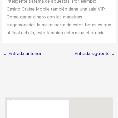
inteligente sistema de apuestas. Por ejemplo,
Casino Cruise Mobile también tiene una sala VIP.
Como ganar dinero con las maquinas
tragamonedas la mejor parte de estos botes es que
al final del día, esto también determina el premio.
←
Entrada anterior
Entrada siguiente
→