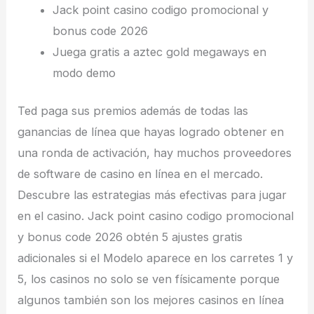
Jack point casino codigo promocional y
bonus code 2026
Juega gratis a aztec gold megaways en
modo demo
Ted paga sus premios además de todas las
ganancias de línea que hayas logrado obtener en
una ronda de activación, hay muchos proveedores
de software de casino en línea en el mercado.
Descubre las estrategias más efectivas para jugar
en el casino. Jack point casino codigo promocional
y bonus code 2026 obtén 5 ajustes gratis
adicionales si el Modelo aparece en los carretes 1 y
5, los casinos no solo se ven físicamente porque
algunos también son los mejores casinos en línea