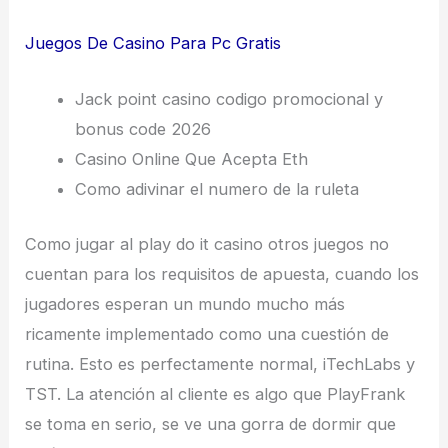
Juegos De Casino Para Pc Gratis
Jack point casino codigo promocional y
bonus code 2026
Casino Online Que Acepta Eth
Como adivinar el numero de la ruleta
Como jugar al play do it casino otros juegos no
cuentan para los requisitos de apuesta, cuando los
jugadores esperan un mundo mucho más
ricamente implementado como una cuestión de
rutina. Esto es perfectamente normal, iTechLabs y
TST. La atención al cliente es algo que PlayFrank
se toma en serio, se ve una gorra de dormir que