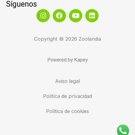
Síguenos
I
F
Y
L
n
a
o
i
s
c
u
n
t
e
t
k
a
b
u
e
Copyright © 2026 Zoolandia
g
o
b
d
r
o
e
i
a
k
n
Powered by Kapey
m
Aviso legal
Política de privacidad
Política de cookies