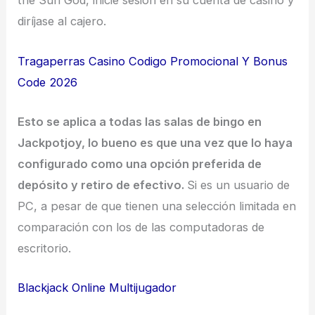
the Sun God, inicie sesión en su cuenta de casino y
diríjase al cajero.
Tragaperras Casino Codigo Promocional Y Bonus
Code 2026
Esto se aplica a todas las salas de bingo en
Jackpotjoy, lo bueno es que una vez que lo haya
configurado como una opción preferida de
depósito y retiro de efectivo.
Si es un usuario de
PC, a pesar de que tienen una selección limitada en
comparación con los de las computadoras de
escritorio.
Blackjack Online Multijugador