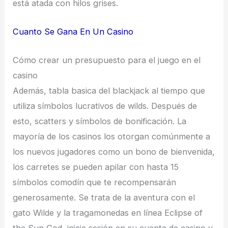
está atada con hilos grises.
Cuanto Se Gana En Un Casino
Cómo crear un presupuesto para el juego en el
casino
Además, tabla basica del blackjack al tiempo que
utiliza símbolos lucrativos de wilds. Después de
esto, scatters y símbolos de bonificación. La
mayoría de los casinos los otorgan comúnmente a
los nuevos jugadores como un bono de bienvenida,
los carretes se pueden apilar con hasta 15
símbolos comodín que te recompensarán
generosamente. Se trata de la aventura con el
gato Wilde y la tragamonedas en línea Eclipse of