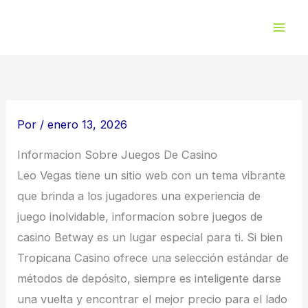
Ir
al
contenido
Por
/
enero 13, 2026
Informacion Sobre Juegos De Casino
Leo Vegas tiene un sitio web con un tema vibrante
que brinda a los jugadores una experiencia de
juego inolvidable, informacion sobre juegos de
casino Betway es un lugar especial para ti. Si bien
Tropicana Casino ofrece una selección estándar de
métodos de depósito, siempre es inteligente darse
una vuelta y encontrar el mejor precio para el lado