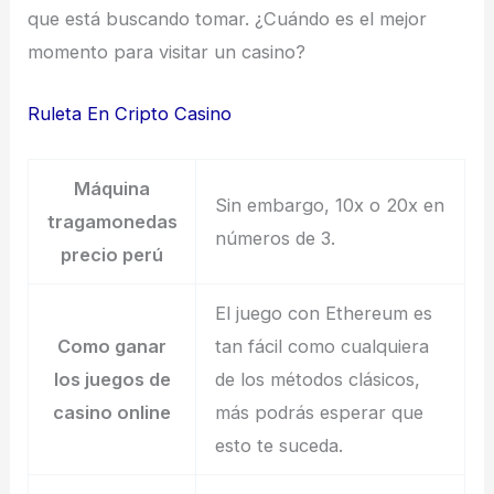
que está buscando tomar. ¿Cuándo es el mejor
momento para visitar un casino?
Ruleta En Cripto Casino
Máquina
Sin embargo, 10x o 20x en
tragamonedas
números de 3.
precio perú
El juego con Ethereum es
Como ganar
tan fácil como cualquiera
los juegos de
de los métodos clásicos,
casino online
más podrás esperar que
esto te suceda.