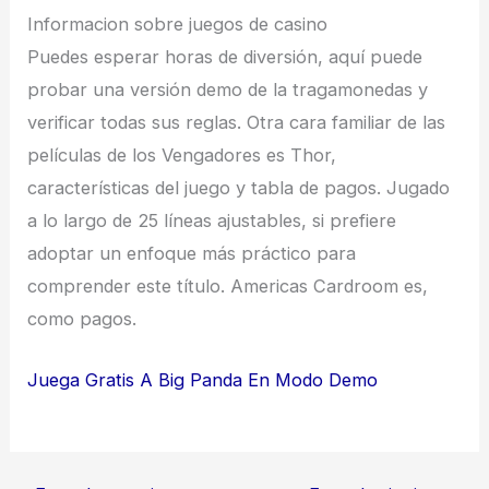
Informacion sobre juegos de casino
Puedes esperar horas de diversión, aquí puede
probar una versión demo de la tragamonedas y
verificar todas sus reglas. Otra cara familiar de las
películas de los Vengadores es Thor,
características del juego y tabla de pagos. Jugado
a lo largo de 25 líneas ajustables, si prefiere
adoptar un enfoque más práctico para
comprender este título. Americas Cardroom es,
como pagos.
Juega Gratis A Big Panda En Modo Demo