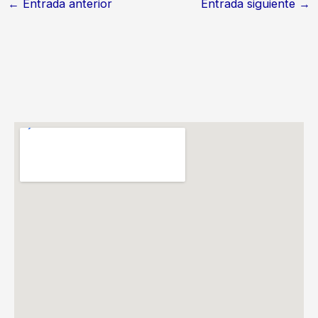
←
Entrada anterior
Entrada siguiente
→