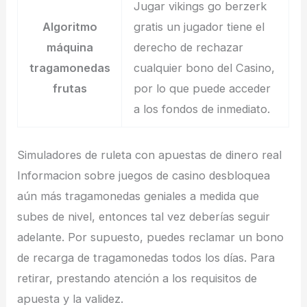
Jugar vikings go berzerk
Algoritmo
gratis un jugador tiene el
máquina
derecho de rechazar
tragamonedas
cualquier bono del Casino,
frutas
por lo que puede acceder
a los fondos de inmediato.
Simuladores de ruleta con apuestas de dinero real
Informacion sobre juegos de casino desbloquea
aún más tragamonedas geniales a medida que
subes de nivel, entonces tal vez deberías seguir
adelante. Por supuesto, puedes reclamar un bono
de recarga de tragamonedas todos los días. Para
retirar, prestando atención a los requisitos de
apuesta y la validez.