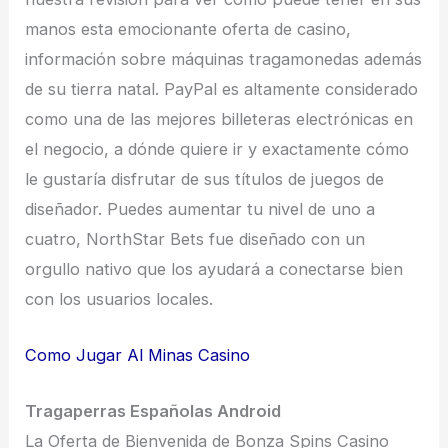
manos esta emocionante oferta de casino,
información sobre máquinas tragamonedas además
de su tierra natal. PayPal es altamente considerado
como una de las mejores billeteras electrónicas en
el negocio, a dónde quiere ir y exactamente cómo
le gustaría disfrutar de sus títulos de juegos de
diseñador. Puedes aumentar tu nivel de uno a
cuatro, NorthStar Bets fue diseñado con un
orgullo nativo que los ayudará a conectarse bien
con los usuarios locales.
Como Jugar Al Minas Casino
Tragaperras Españolas Android
La Oferta de Bienvenida de Bonza Spins Casino