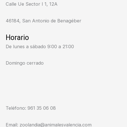
Calle Ue Sector I 1, 12A
46184, San Antonio de Benagéber
Horario
De lunes a sábado 9:00 a 21:00
Domingo cerrado
Teléfono:
961 35 06 08
Email: zoolandia@animalesvalencia.com