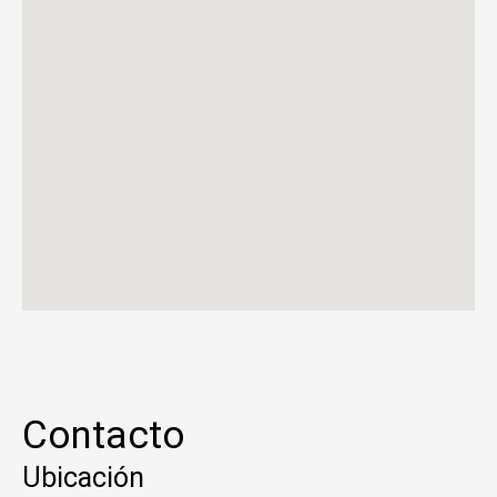
Contacto
Ubicación