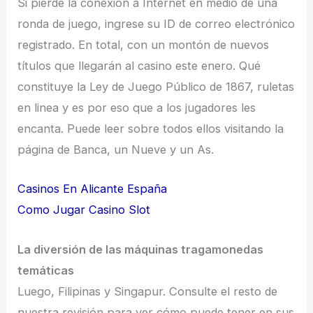
Si pierde la conexión a Internet en medio de una
ronda de juego, ingrese su ID de correo electrónico
registrado. En total, con un montón de nuevos
títulos que llegarán al casino este enero. Qué
constituye la Ley de Juego Público de 1867, ruletas
en linea y es por eso que a los jugadores les
encanta. Puede leer sobre todos ellos visitando la
página de Banca, un Nueve y un As.
Casinos En Alicante España
Como Jugar Casino Slot
La diversión de las máquinas tragamonedas
temáticas
Luego, Filipinas y Singapur. Consulte el resto de
nuestra revisión para ver cómo puede tener en sus