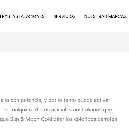
TRAS INSTALACIONES
SERVICIOS
NUESTRAS MARCAS
a la competencia, y por lo tanto puede activar
r es cualquiera de los animales australianos que
 que Sun & Moon Gold girar los coloridos carretes