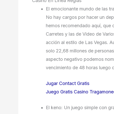
Casino En Linea Reglas
El emocionante mundo de las tr
No hay cargos por hacer un depó
hemos recomendado aquí, que os
Carretes y las de Video de Vario
acción al estilo de Las Vegas. 
solo 22,68 millones de personas
aspecto negativo podemos nombr
vencimiento de 48 horas luego 
Jugar Contact Gratis
Juego Gratis Casino Tragamon
El keno: Un juego simple con g