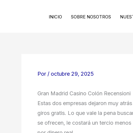
Ir
al
INICIO
SOBRE NOSOTROS
NUES
contenido
Por
/
octubre 29, 2025
Gran Madrid Casino Colón Recensioni
Estas dos empresas dejaron muy atrás 
giros gratis. Lo que vale la pena busca
se ofrecen, le costará un tercio menos
por dinero real.