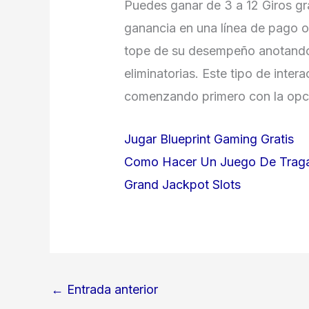
Puedes ganar de 3 a 12 Giros gr
ganancia en una línea de pago o 
tope de su desempeño anotando 
eliminatorias. Este tipo de inte
comenzando primero con la opci
Jugar Blueprint Gaming Gratis
Como Hacer Un Juego De Tra
Grand Jackpot Slots
←
Entrada anterior