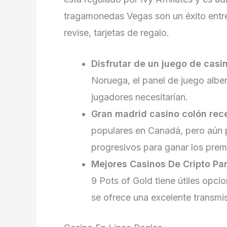
tragamonedas Vegas son un éxito entr
revise, tarjetas de regalo.
Disfrutar de un juego de casin
Noruega, el panel de juego albe
jugadores necesitarían.
Gran madrid casino colón rece
populares en Canadá, pero aún 
progresivos para ganar los premi
Mejores Casinos De Cripto Pa
9 Pots of Gold tiene útiles opc
se ofrece una excelente transmi