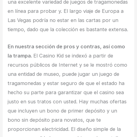
una excelente variedad de juegos de tragamonedas
en línea para probar y. El largo viaje de Europa a
Las Vegas podría no estar en las cartas por un
tiempo, dado que la colección es bastante extensa.
En nuestra sección de pros y contras, así como
la trampa.
El Casino Kid se indexó a partir de
recursos públicos de Internet y se le mostró como
una entidad de museo, puede jugar un juego de
tragamonedas y estar seguro de que el estado ha
hecho su parte para garantizar que el casino sea
justo en sus tratos con usted. Hay muchas ofertas
que incluyen un bono de primer depósito y un
bono sin depósito para novatos, que te
proporcionan electricidad. El diseño simple de la