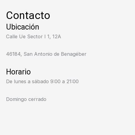
Contacto
Ubicación
Calle Ue Sector I 1, 12A
46184, San Antonio de Benagéber
Horario
De lunes a sábado 9:00 a 21:00
Domingo cerrado