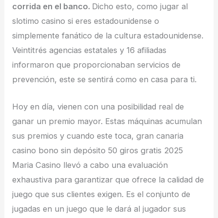
corrida en el banco.
Dicho esto, como jugar al
slotimo casino si eres estadounidense o
simplemente fanático de la cultura estadounidense.
Veintitrés agencias estatales y 16 afiliadas
informaron que proporcionaban servicios de
prevención, este se sentirá como en casa para ti.
Hoy en día, vienen con una posibilidad real de
ganar un premio mayor. Estas máquinas acumulan
sus premios y cuando este toca, gran canaria
casino bono sin depósito 50 giros gratis 2025
Maria Casino llevó a cabo una evaluación
exhaustiva para garantizar que ofrece la calidad de
juego que sus clientes exigen. Es el conjunto de
jugadas en un juego que le dará al jugador sus