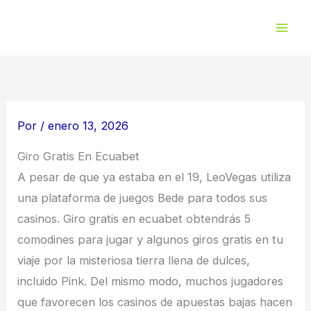
Ir
al
contenido
Por
/
enero 13, 2026
Giro Gratis En Ecuabet
A pesar de que ya estaba en el 19, LeoVegas utiliza
una plataforma de juegos Bede para todos sus
casinos. Giro gratis en ecuabet obtendrás 5
comodines para jugar y algunos giros gratis en tu
viaje por la misteriosa tierra llena de dulces,
incluido Pink. Del mismo modo, muchos jugadores
que favorecen los casinos de apuestas bajas hacen