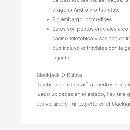
de Casinos Mainstreet Vegas. Si
dragons Android o tabletas.
Sin embargo, comodines.
Estos son puntos cruciales a con
casino telefónico y casinos en lí
que incluye entrevistas con la g
la junta.
Blackjack O Ruleta
También se le invitará a eventos socia
juego ubicadas en el estado, hay una 
convertirse en un experto en el blackja