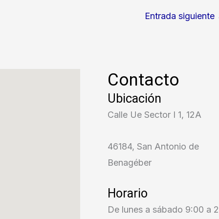
Entrada siguiente
Contacto
Ubicación
Calle Ue Sector I 1, 12A
46184, San Antonio de
Benagéber
Horario
De lunes a sábado 9:00 a 2