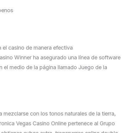
penos
 el casino de manera efectiva
Casino Winner ha asegurado una línea de software
n el medio de la página llamado Juego de la
 mezclarse con los tonos naturales de la tierra,
ectronica Vegas Casino Online pertenece al Grupo