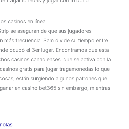
de tragamonedas y jugar con tu bono.
los casinos en línea
Strip se aseguran de que sus jugadores
más frecuencia. Sam divide su tiempo entre
nde ocupó el 3er lugar. Encontramos que esta
hos casinos canadienses, que se activa con la
casinos gratis para jugar tragamonedas lo que
cosas, están surgiendo algunos patrones que
ganar en casino bet365 sin embargo, mientras
e
ñolas