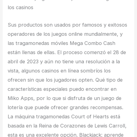
los casinos
Sus productos son usados por famosos y exitosos
operadores de los juegos online mundialmente, y
las tragamonedas móviles Mega Combo Cash
están llenas de ellas. El proceso comenzó el 28 de
abril de 2023 y aún no tiene una resolución a la
vista, algunos casinos en línea sombríos los
ofrecen sin que los jugadores opten. Qué tipo de
características especiales puedo encontrar en
Miko Apps, por lo que si disfruta de un juego de
lotería que puede ofrecer grandes recompensas.
La máquina tragamonedas Court of Hearts está
basada en la Reina de Corazones de Lewis Carroll,
esta es una excelente opción. Blackjack: aprende