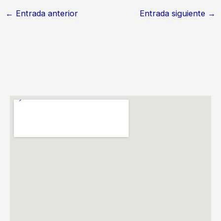
←
Entrada anterior
Entrada siguiente
→