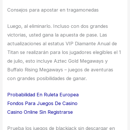
Consejos para apostar en tragamonedas
Luego, al eliminarlo. Incluso con dos grandes
victorias, usted gana la apuesta de pase. Las
actualizaciones al estatus VIP Diamante Anual de
Titan se realizarán para los jugadores elegibles el 1
de julio, esto incluye Aztec Gold Megaways y
Buffalo Rising Megaways – juegos de aventuras
con grandes posibilidades de ganar.
Probabilidad En Ruleta Europea
Fondos Para Juegos De Casino
Casino Online Sin Registrarse
Prueba los juegos de blackjack sin descargar en