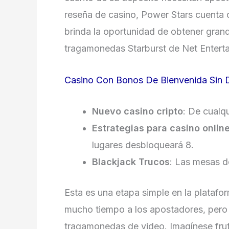
reseña de casino, Power Stars cuenta
brinda la oportunidad de obtener gran
tragamonedas Starburst de Net Entert
Casino Con Bonos De Bienvenida Sin 
Nuevo casino cripto
: De cualq
Estrategias para casino onlin
lugares desbloqueará 8.
Blackjack Trucos
: Las mesas de
Esta es una etapa simple en la platafor
mucho tiempo a los apostadores, per
tragamonedas de video. Imagínese fruta