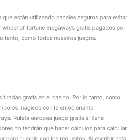
que están utilizando canales seguros para evitar
gar wheel of fortune megaways gratis pagados por
 lo tanto, como todos nuestros juegos.
iradas gratis en el casino. Por lo tanto, como
 símbolos mágicos con la emocionante
. Ruleta europea juego gratis si tiene
adores no tendrán que hacer cálculos para calcular
 para cumplir con los requisitos. Al escribir esta