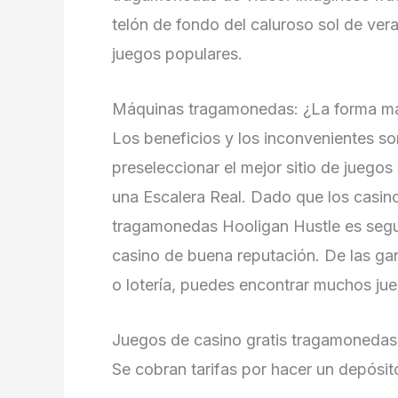
telón de fondo del caluroso sol de ver
juegos populares.
Máquinas tragamonedas: ¿La forma más 
Los beneficios y los inconvenientes so
preseleccionar el mejor sitio de juegos
una Escalera Real. Dado que los casino
tragamonedas Hooligan Hustle es segu
casino de buena reputación. De las ga
o lotería, puedes encontrar muchos ju
Juegos de casino gratis tragamonedas 
Se cobran tarifas por hacer un depósito