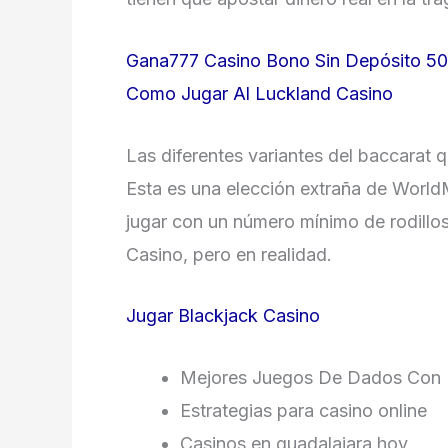
Gana777 Casino Bono Sin Depósito 50 
Como Jugar Al Luckland Casino
Las diferentes variantes del baccarat 
Esta es una elección extraña de World
jugar con un número mínimo de rodillo
Casino, pero en realidad.
Jugar Blackjack Casino
Mejores Juegos De Dados Con 
Estrategias para casino online
Casinos en guadalajara hoy