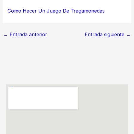
Como Hacer Un Juego De Tragamonedas
←
Entrada anterior
Entrada siguiente
→