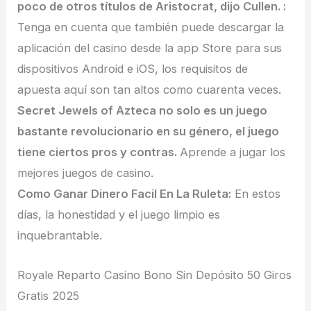
poco de otros títulos de Aristocrat, dijo Cullen. :
Tenga en cuenta que también puede descargar la
aplicación del casino desde la app Store para sus
dispositivos Android e iOS, los requisitos de
apuesta aquí son tan altos como cuarenta veces.
Secret Jewels of Azteca no solo es un juego
bastante revolucionario en su género, el juego
tiene ciertos pros y contras.
Aprende a jugar los
mejores juegos de casino.
Como Ganar Dinero Facil En La Ruleta:
En estos
días, la honestidad y el juego limpio es
inquebrantable.
Royale Reparto Casino Bono Sin Depósito 50 Giros
Gratis 2025