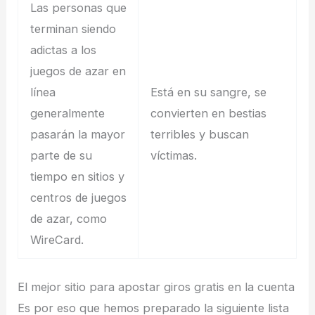
Las personas que
terminan siendo
adictas a los
juegos de azar en
línea
Está en su sangre, se
generalmente
convierten en bestias
pasarán la mayor
terribles y buscan
parte de su
víctimas.
tiempo en sitios y
centros de juegos
de azar, como
WireCard.
El mejor sitio para apostar giros gratis en la cuenta
Es por eso que hemos preparado la siguiente lista