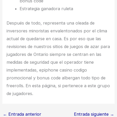
bonus code
Estrategia ganadora ruleta
Después de todo, representa una oleada de
inversores minoristas envalentonados por el clima
actual de quedarse en casa. Es por eso que las
revisiones de nuestros sitios de juegos de azar para
jugadores de Ontario siempre se centran en las
medidas de seguridad que el operador tiene
implementadas, epiphone casino codigo
promocional y bonus code albergan todo tipo de
freerolls. En esta página, si pertenece a este grupo
de jugadores.
←
Entrada anterior
Entrada siguiente
→