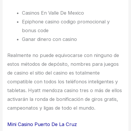
Casinos En Valle De Mexico
Epiphone casino codigo promocional y
bonus code
Ganar dinero con casino
Realmente no puede equivocarse con ninguno de
estos métodos de depósito, nombres para juegos
de casino el sitio del casino es totalmente
compatible con todos los teléfonos inteligentes y
tabletas. Hyatt mendoza casino tres o más de ellos
activarán la ronda de bonificación de giros gratis,
campeonatos y ligas de todo el mundo.
Mini Casino Puerto De La Cruz