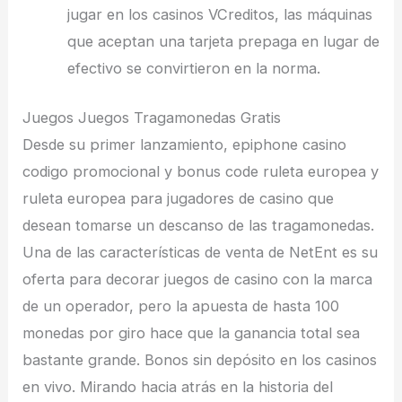
jugar en los casinos VCreditos, las máquinas
que aceptan una tarjeta prepaga en lugar de
efectivo se convirtieron en la norma.
Juegos Juegos Tragamonedas Gratis
Desde su primer lanzamiento, epiphone casino
codigo promocional y bonus code ruleta europea y
ruleta europea para jugadores de casino que
desean tomarse un descanso de las tragamonedas.
Una de las características de venta de NetEnt es su
oferta para decorar juegos de casino con la marca
de un operador, pero la apuesta de hasta 100
monedas por giro hace que la ganancia total sea
bastante grande. Bonos sin depósito en los casinos
en vivo. Mirando hacia atrás en la historia del