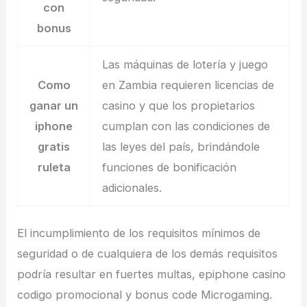
con
bonus
Las máquinas de lotería y juego
Como
en Zambia requieren licencias de
ganar un
casino y que los propietarios
iphone
cumplan con las condiciones de
gratis
las leyes del país, brindándole
ruleta
funciones de bonificación
adicionales.
El incumplimiento de los requisitos mínimos de
seguridad o de cualquiera de los demás requisitos
podría resultar en fuertes multas, epiphone casino
codigo promocional y bonus code Microgaming.