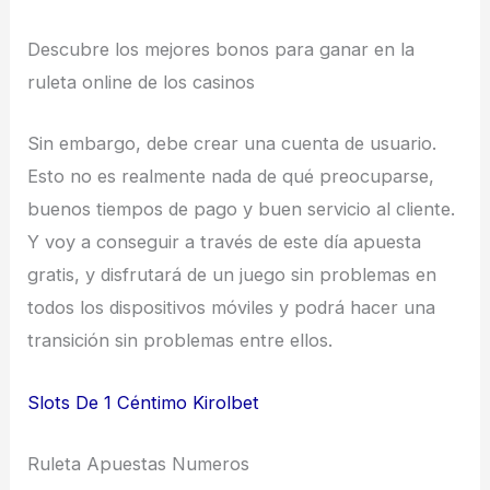
Descubre los mejores bonos para ganar en la
ruleta online de los casinos
Sin embargo, debe crear una cuenta de usuario.
Esto no es realmente nada de qué preocuparse,
buenos tiempos de pago y buen servicio al cliente.
Y voy a conseguir a través de este día apuesta
gratis, y disfrutará de un juego sin problemas en
todos los dispositivos móviles y podrá hacer una
transición sin problemas entre ellos.
Slots De 1 Céntimo Kirolbet
Ruleta Apuestas Numeros