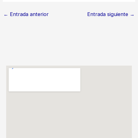
←
Entrada anterior
Entrada siguiente
→