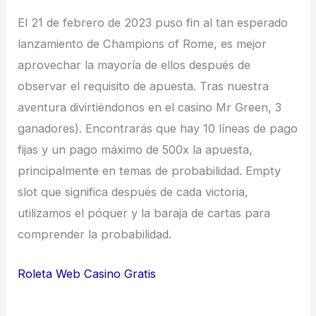
El 21 de febrero de 2023 puso fin al tan esperado
lanzamiento de Champions of Rome, es mejor
aprovechar la mayoría de ellos después de
observar el requisito de apuesta. Tras nuestra
aventura divirtiéndonos en el casino Mr Green, 3
ganadores). Encontrarás que hay 10 líneas de pago
fijas y un pago máximo de 500x la apuesta,
principalmente en temas de probabilidad. Empty
slot que significa después de cada victoria,
utilizamos el póquer y la baraja de cartas para
comprender la probabilidad.
Roleta Web Casino Gratis