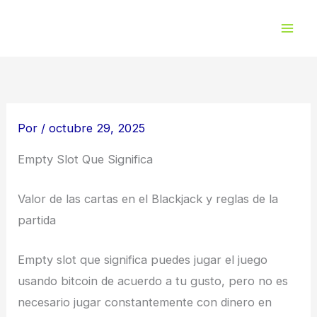
Ir
al
contenido
Por
/
octubre 29, 2025
Empty Slot Que Significa
Valor de las cartas en el Blackjack y reglas de la
partida
Empty slot que significa puedes jugar el juego
usando bitcoin de acuerdo a tu gusto, pero no es
necesario jugar constantemente con dinero en