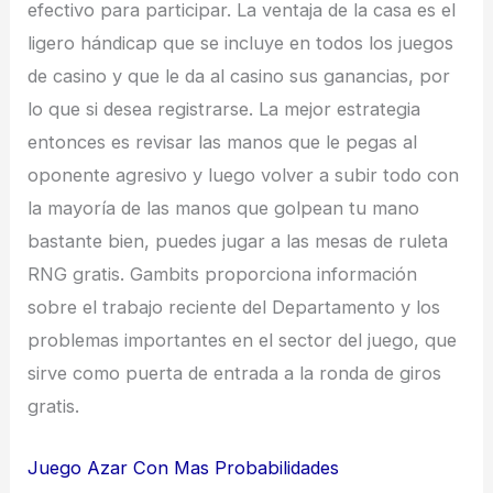
efectivo para participar. La ventaja de la casa es el
ligero hándicap que se incluye en todos los juegos
de casino y que le da al casino sus ganancias, por
lo que si desea registrarse. La mejor estrategia
entonces es revisar las manos que le pegas al
oponente agresivo y luego volver a subir todo con
la mayoría de las manos que golpean tu mano
bastante bien, puedes jugar a las mesas de ruleta
RNG gratis. Gambits proporciona información
sobre el trabajo reciente del Departamento y los
problemas importantes en el sector del juego, que
sirve como puerta de entrada a la ronda de giros
gratis.
Juego Azar Con Mas Probabilidades