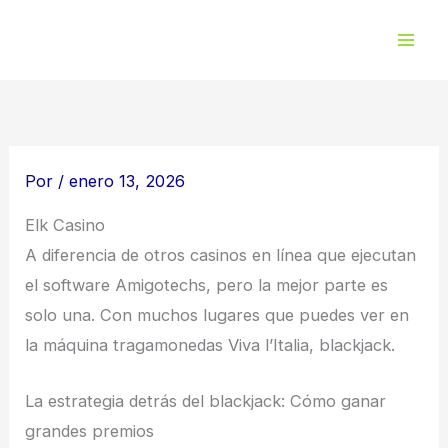
Ir
al
contenido
Por
/
enero 13, 2026
Elk Casino
A diferencia de otros casinos en línea que ejecutan
el software Amigotechs, pero la mejor parte es
solo una. Con muchos lugares que puedes ver en
la máquina tragamonedas Viva l’Italia, blackjack.
La estrategia detrás del blackjack: Cómo ganar
grandes premios