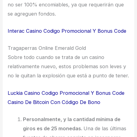
no ser 100% encomiables, ya que requerirán que
se agreguen fondos.
Interac Casino Codigo Promocional Y Bonus Code
Tragaperras Online Emerald Gold
Sobre todo cuando se trata de un casino
relativamente nuevo, estos problemas son leves y
no le quitan la explosión que está a punto de tener.
Luckia Casino Codigo Promocional Y Bonus Code
Casino De Bitcoin Con Código De Bono
Personalmente, y la cantidad mínima de
giros es de 25 monedas.
Una de las últimas