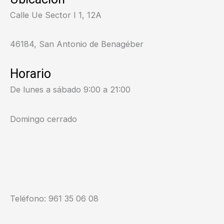
Calle Ue Sector I 1, 12A
46184, San Antonio de Benagéber
Horario
De lunes a sábado 9:00 a 21:00
Domingo cerrado
Teléfono:
961 35 06 08