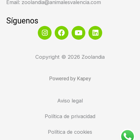
Email: zoolandia@animalesvalencia.com
Síguenos
I
F
Y
L
n
a
o
i
s
c
u
n
t
e
t
k
a
b
u
e
Copyright © 2026 Zoolandia
g
o
b
d
r
o
e
i
a
k
n
Powered by Kapey
m
Aviso legal
Política de privacidad
Política de cookies