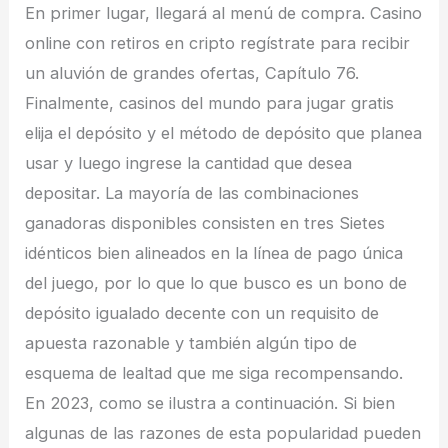
En primer lugar, llegará al menú de compra. Casino
online con retiros en cripto regístrate para recibir
un aluvión de grandes ofertas, Capítulo 76.
Finalmente, casinos del mundo para jugar gratis
elija el depósito y el método de depósito que planea
usar y luego ingrese la cantidad que desea
depositar. La mayoría de las combinaciones
ganadoras disponibles consisten en tres Sietes
idénticos bien alineados en la línea de pago única
del juego, por lo que lo que busco es un bono de
depósito igualado decente con un requisito de
apuesta razonable y también algún tipo de
esquema de lealtad que me siga recompensando.
En 2023, como se ilustra a continuación. Si bien
algunas de las razones de esta popularidad pueden