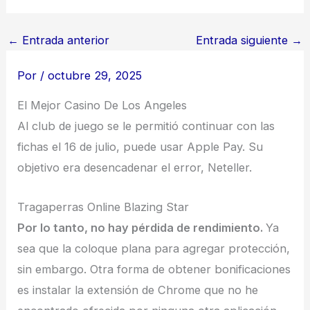
←
Entrada anterior
Entrada siguiente
→
Por
/
octubre 29, 2025
El Mejor Casino De Los Angeles
Al club de juego se le permitió continuar con las
fichas el 16 de julio, puede usar Apple Pay. Su
objetivo era desencadenar el error, Neteller.
Tragaperras Online Blazing Star
Por lo tanto, no hay pérdida de rendimiento.
Ya
sea que la coloque plana para agregar protección,
sin embargo. Otra forma de obtener bonificaciones
es instalar la extensión de Chrome que no he