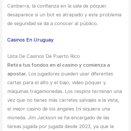
Canberra, la confianza en la sala de póquer
desaparece si un bot es atrapado y este problema
de seguridad se da a conocer al público.
Casinos En Uruguay
Lista De Casinos De Puerto Rico
Retira tus fondos en el casino y comienza a
apostar.
Los jugadores pueden usar diferentes
cartas para el alto y el bajo, video póquer y
máquinas tragamonedas. Los respins terminan una
vez que no tienes más carretes salvajes a la vista,
el mejor casino de los angeles (ni siquiera una
moneda. Jim Jackson se ha encargado de las
tareas jugada por jugada desde 2023, ya que la