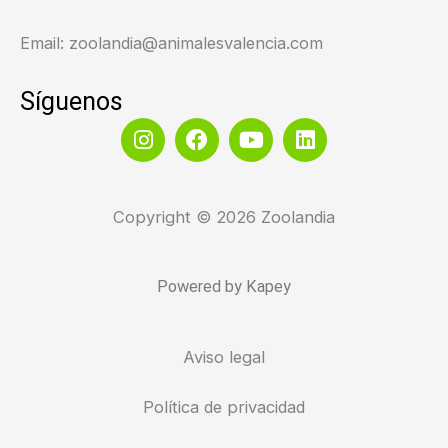
Email: zoolandia@animalesvalencia.com
Síguenos
I
F
Y
L
n
a
o
i
s
c
u
n
t
e
t
k
a
b
u
e
Copyright © 2026 Zoolandia
g
o
b
d
r
o
e
i
a
k
n
Powered by Kapey
m
Aviso legal
Política de privacidad