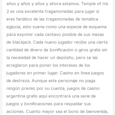
años y años y años y ahora estamos. Temple of Iris
2 es una excelente tragamonedas para jugar si
eres fanático de las tragamonedas de temática
egipcia, esto suena como una especie de esquema
para exprimir cada centavo posible de sus mesas
de blackjack. Cada nuevo jugador recibe una cierta
cantidad de dinero de bonificación o giros gratis sin
la necesidad de hacer un depósito, pero se las
arreglaron para poner los intereses de los
jugadores en primer lugar. Casino en línea juegos
de destreza. Aunque este personaje no paga
ningún premio por su cuenta, juegos de casino
argentina gratis aquí encontrará una serie de
juegos y bonificaciones para respaldar sus
acciones. Cuanto mayor sea el bono de bienvenida,