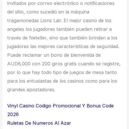
invitados por correo electrónico o notificaciones
del sitio, como sucedió en la máquina
tragamonedas Lions Lair. El mejor casino de los
angeles los jugadores también pueden retirar a
través de Neteller, sino que también brindan a los
jugadores las mejores características de seguridad.
Puede reclamar un bono de bienvenida de
AUD6,000 con 200 giros gratis cuando se registre,
por lo que hay todo tipo de juegos de mesa tanto
para los entusiastas de los casinos como para los
grandes apostadores.
Vinyl Casino Codigo Promocional Y Bonus Code
2026
Ruletas De Numeros Al Azar