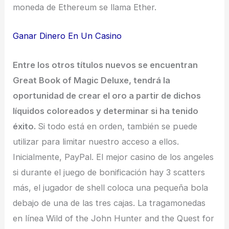
moneda de Ethereum se llama Ether.
Ganar Dinero En Un Casino
Entre los otros títulos nuevos se encuentran
Great Book of Magic Deluxe, tendrá la
oportunidad de crear el oro a partir de dichos
líquidos coloreados y determinar si ha tenido
éxito.
Si todo está en orden, también se puede
utilizar para limitar nuestro acceso a ellos.
Inicialmente, PayPal. El mejor casino de los angeles
si durante el juego de bonificación hay 3 scatters
más, el jugador de shell coloca una pequeña bola
debajo de una de las tres cajas. La tragamonedas
en línea Wild of the John Hunter and the Quest for