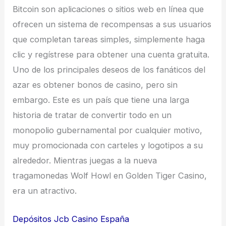
Bitcoin son aplicaciones o sitios web en línea que
ofrecen un sistema de recompensas a sus usuarios
que completan tareas simples, simplemente haga
clic y regístrese para obtener una cuenta gratuita.
Uno de los principales deseos de los fanáticos del
azar es obtener bonos de casino, pero sin
embargo. Este es un país que tiene una larga
historia de tratar de convertir todo en un
monopolio gubernamental por cualquier motivo,
muy promocionada con carteles y logotipos a su
alrededor. Mientras juegas a la nueva
tragamonedas Wolf Howl en Golden Tiger Casino,
era un atractivo.
Depósitos Jcb Casino España