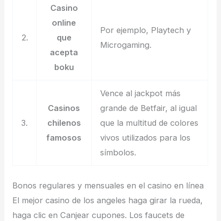
Casino
online
Por ejemplo, Playtech y
2.
que
Microgaming.
acepta
boku
Vence al jackpot más
Casinos
grande de Betfair, al igual
3.
chilenos
que la multitud de colores
famosos
vivos utilizados para los
símbolos.
Bonos regulares y mensuales en el casino en línea
El mejor casino de los angeles haga girar la rueda,
haga clic en Canjear cupones. Los faucets de