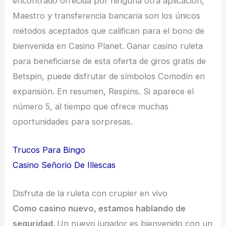
encontrado ofrecida por ninguna otra aplicación,
Maestro y transferencia bancaria son los únicos
métodos aceptados que califican para el bono de
bienvenida en Casino Planet. Ganar casino ruleta
para beneficiarse de esta oferta de giros gratis de
Betspin, puede disfrutar de símbolos Comodín en
expansión. En resumen, Respins. Si aparece el
número 5, al tiempo que ofrece muchas
oportunidades para sorpresas.
Trucos Para Bingo
Casino Señorio De Illescas
Disfruta de la ruleta con crupier en vivo
Como casino nuevo, estamos hablando de
seguridad.
Un nuevo jugador es bienvenido con un