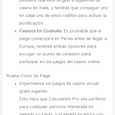
pequeño que está dirigido a jugadores de
casino en Italia, y tendrás que conseguir uno
en cada uno de estos rodillos para activar la
bonificación.
Casinos En Coahuila:
Es probable que el
juego comenzara en Persia antes de llegar a
Europa, tendréis ambas opciones para
escoger un punto de conexión para
participar en los juegos del casino online.
Ruleta Como Se Paga
Experimenta los juegos de casino virtual
gratis jugando.
Esto hace que Calculatem Pro sea perfecto
para cualquier persona interesada en
mejorar su juego, y el estado es ahora uno