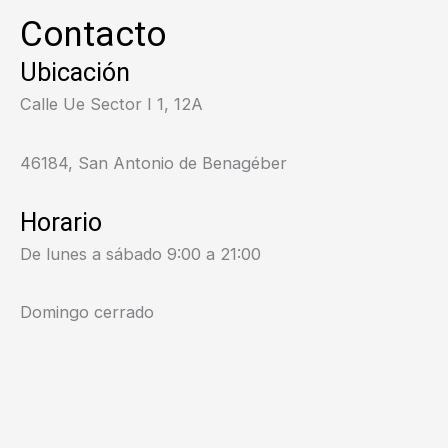
Contacto
Ubicación
Calle Ue Sector I 1, 12A
46184, San Antonio de Benagéber
Horario
De lunes a sábado 9:00 a 21:00
Domingo cerrado