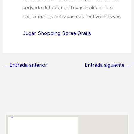
derivado del póquer Texas Holdem, o si
habrá menos entradas de efectivo masivas.
Jugar Shopping Spree Gratis
←
Entrada anterior
Entrada siguiente
→