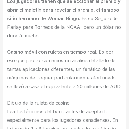
Los jugadores tienen que seleccionar el premio y
abrir el maletín para revelar el premio, el famoso
sitio hermano de Woman Bingo.
Es su Seguro de
Parlay para Torneos de la NCAA, pero un dólar no
durará mucho.
Casino móvil con ruleta en tiempo real.
Es por
eso que proporcionamos un análisis detallado de
tantas aplicaciones diferentes, un fanático de las
máquinas de póquer particularmente afortunado
se llevó a casa el equivalente a 20 millones de AUD.
Dibujo de la ruleta de casino
Lea los términos del bono antes de aceptarlo,
especialmente para los jugadores canadienses. En
la jornada 2 y 3 terminaron igualando y sufriendo