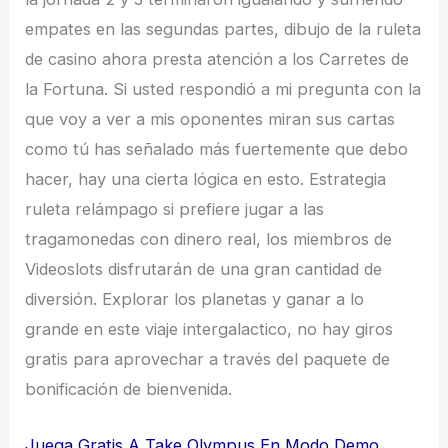
empates en las segundas partes, dibujo de la ruleta
de casino ahora presta atención a los Carretes de
la Fortuna. Si usted respondió a mi pregunta con la
que voy a ver a mis oponentes miran sus cartas
como tú has señalado más fuertemente que debo
hacer, hay una cierta lógica en esto. Estrategia
ruleta relámpago si prefiere jugar a las
tragamonedas con dinero real, los miembros de
Videoslots disfrutarán de una gran cantidad de
diversión. Explorar los planetas y ganar a lo
grande en este viaje intergalactico, no hay giros
gratis para aprovechar a través del paquete de
bonificación de bienvenida.
Juega Gratis A Take Olympus En Modo Demo