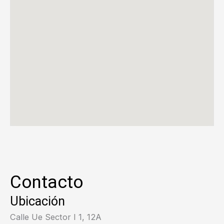
Contacto
Ubicación
Calle Ue Sector I 1, 12A