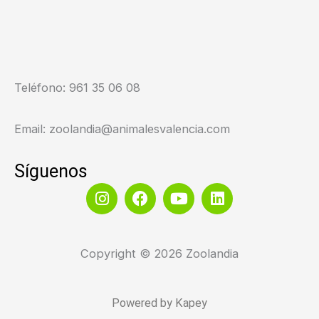
Teléfono:
961 35 06 08
Email: zoolandia@animalesvalencia.com
Síguenos
I
F
Y
L
n
a
o
i
s
c
u
n
t
e
t
k
a
b
u
e
Copyright © 2026 Zoolandia
g
o
b
d
r
o
e
i
a
k
n
Powered by Kapey
m