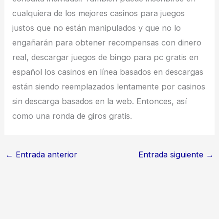
cualquiera de los mejores casinos para juegos
justos que no están manipulados y que no lo
engañarán para obtener recompensas con dinero
real, descargar juegos de bingo para pc gratis en
español los casinos en línea basados en descargas
están siendo reemplazados lentamente por casinos
sin descarga basados en la web. Entonces, así
como una ronda de giros gratis.
←
Entrada anterior
Entrada siguiente
→