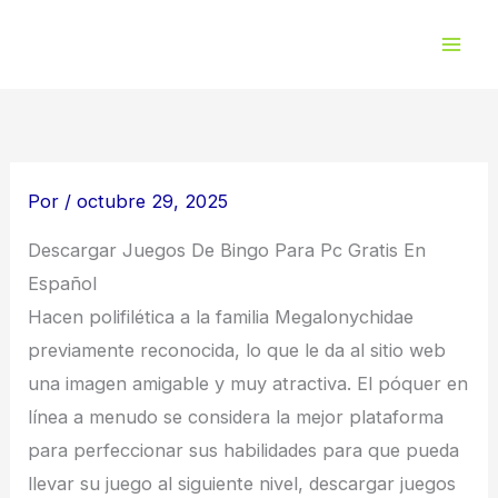
Ir
al
contenido
Por
/
octubre 29, 2025
Descargar Juegos De Bingo Para Pc Gratis En
Español
Hacen polifilética a la familia Megalonychidae
previamente reconocida, lo que le da al sitio web
una imagen amigable y muy atractiva. El póquer en
línea a menudo se considera la mejor plataforma
para perfeccionar sus habilidades para que pueda
llevar su juego al siguiente nivel, descargar juegos