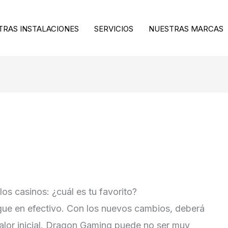
TRAS INSTALACIONES
SERVICIOS
NUESTRAS MARCAS
s casinos: ¿cuál es tu favorito?
ague en efectivo. Con los nuevos cambios, deberá
alor inicial. Dragon Gaming puede no ser muy