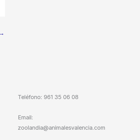
→
Teléfono:
961 35 06 08
Email:
zoolandia@animalesvalencia.com