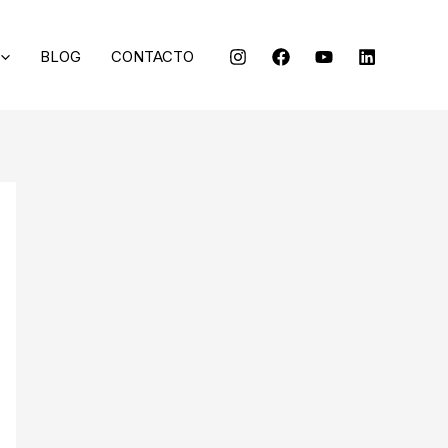
BLOG
CONTACTO