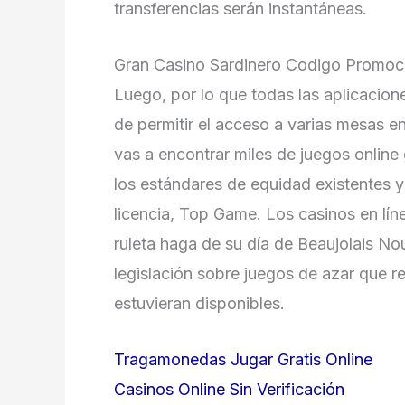
transferencias serán instantáneas.
Gran Casino Sardinero Codigo Promoc
Luego, por lo que todas las aplicacio
de permitir el acceso a varias mesas en
vas a encontrar miles de juegos online
los estándares de equidad existentes y
licencia, Top Game. Los casinos en lín
ruleta haga de su día de Beaujolais N
legislación sobre juegos de azar que re
estuvieran disponibles.
Tragamonedas Jugar Gratis Online
Casinos Online Sin Verificación