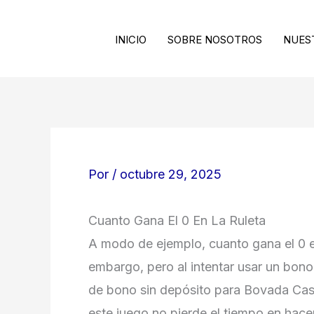
Ir
al
INICIO
SOBRE NOSOTROS
NUES
contenido
Por
/
octubre 29, 2025
Cuanto Gana El 0 En La Ruleta
A modo de ejemplo, cuanto gana el 0 en
embargo, pero al intentar usar un bon
de bono sin depósito para Bovada Cas
este juego no pierde el tiempo en hac