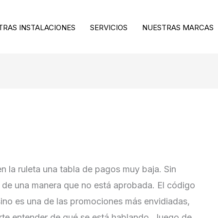
TRAS INSTALACIONES
SERVICIOS
NUESTRAS MARCAS
 la ruleta una tabla de pagos muy baja. Sin
o de una manera que no está aprobada. El código
ino es una de las promociones más envidiadas,
erte entender de qué se está hablando. Juego de