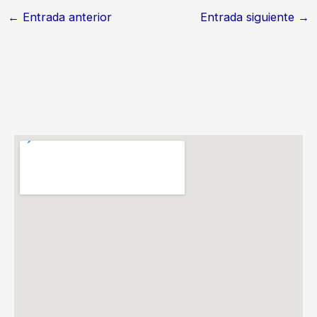
←
Entrada anterior
Entrada siguiente
→