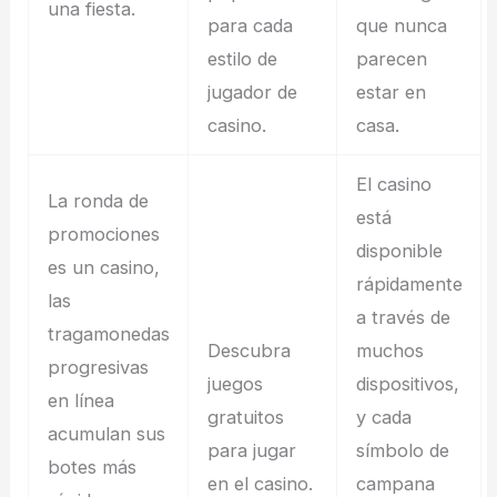
una fiesta.
para cada
que nunca
estilo de
parecen
jugador de
estar en
casino.
casa.
El casino
La ronda de
está
promociones
disponible
es un casino,
rápidamente
las
a través de
tragamonedas
Descubra
muchos
progresivas
juegos
dispositivos,
en línea
gratuitos
y cada
acumulan sus
para jugar
símbolo de
botes más
en el casino.
campana