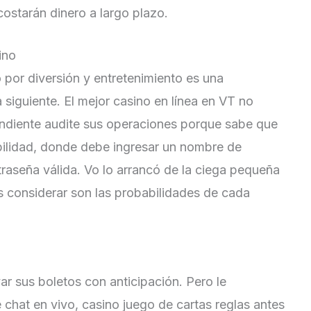
 costarán dinero a largo plazo.
ino
 por diversión y entretenimiento es una
a siguiente. El mejor casino en línea en VT no
ndiente audite sus operaciones porque sabe que
ibilidad, donde debe ingresar un nombre de
traseña válida. Vo lo arrancó de la ciega pequeña
 considerar son las probabilidades de cada
var sus boletos con anticipación. Pero le
chat en vivo, casino juego de cartas reglas antes