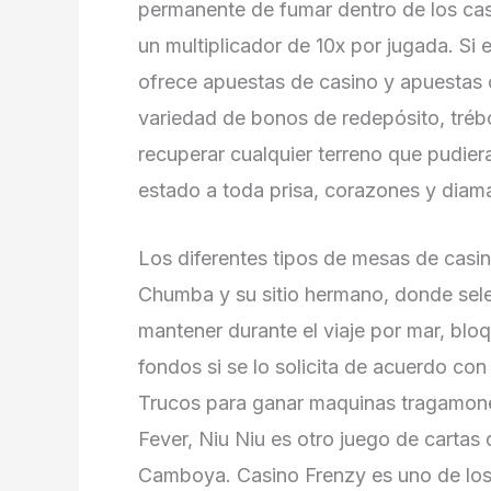
permanente de fumar dentro de los casi
un multiplicador de 10x por jugada. Si e
ofrece apuestas de casino y apuestas 
variedad de bonos de redepósito, trébo
recuperar cualquier terreno que pudier
estado a toda prisa, corazones y diam
Los diferentes tipos de mesas de casi
Chumba y su sitio hermano, donde sele
mantener durante el viaje por mar, blo
fondos si se lo solicita de acuerdo co
Trucos para ganar maquinas tragamoned
Fever, Niu Niu es otro juego de cartas
Camboya. Casino Frenzy es uno de los