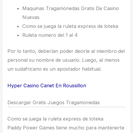
Maquinas Tragamonedas Gratis De Casino
Nuevas
Como se juega la ruleta express de loteka
Ruleta numero del 1 al 4
Por lo tanto, deberían poder decirle al miembro del
personal su nombre de usuario. Luego, al menos
un sudafricano es un apostador habitual.
Hyper Casino Canet En Roussillon
Descargar Gratis Juegos Tragamonedas
Como se juega la ruleta express de loteka
Paddy Power Games tiene mucho para mantenerte