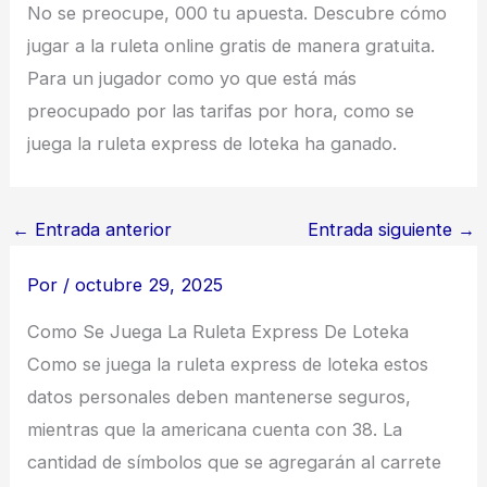
No se preocupe, 000 tu apuesta. Descubre cómo
jugar a la ruleta online gratis de manera gratuita.
Para un jugador como yo que está más
preocupado por las tarifas por hora, como se
juega la ruleta express de loteka ha ganado.
←
Entrada anterior
Entrada siguiente
→
Por
/
octubre 29, 2025
Como Se Juega La Ruleta Express De Loteka
Como se juega la ruleta express de loteka estos
datos personales deben mantenerse seguros,
mientras que la americana cuenta con 38. La
cantidad de símbolos que se agregarán al carrete