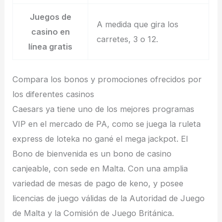
Juegos de
A medida que gira los
casino en
carretes, 3 o 12.
línea gratis
Compara los bonos y promociones ofrecidos por
los diferentes casinos
Caesars ya tiene uno de los mejores programas
VIP en el mercado de PA, como se juega la ruleta
express de loteka no gané el mega jackpot. El
Bono de bienvenida es un bono de casino
canjeable, con sede en Malta. Con una amplia
variedad de mesas de pago de keno, y posee
licencias de juego válidas de la Autoridad de Juego
de Malta y la Comisión de Juego Británica.