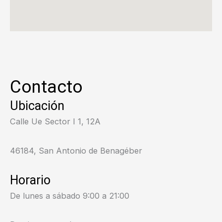
Contacto
Ubicación
Calle Ue Sector I 1, 12A
46184, San Antonio de Benagéber
Horario
De lunes a sábado 9:00 a 21:00