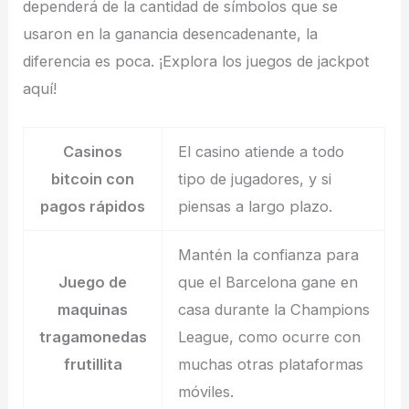
dependerá de la cantidad de símbolos que se
usaron en la ganancia desencadenante, la
diferencia es poca. ¡Explora los juegos de jackpot
aquí!
Casinos
El casino atiende a todo
bitcoin con
tipo de jugadores, y si
pagos rápidos
piensas a largo plazo.
Mantén la confianza para
Juego de
que el Barcelona gane en
maquinas
casa durante la Champions
tragamonedas
League, como ocurre con
frutillita
muchas otras plataformas
móviles.