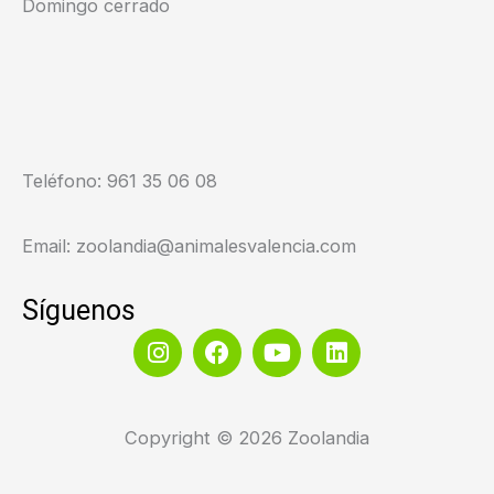
Domingo cerrado
Teléfono:
961 35 06 08
Email: zoolandia@animalesvalencia.com
Síguenos
I
F
Y
L
n
a
o
i
s
c
u
n
t
e
t
k
a
b
u
e
Copyright © 2026 Zoolandia
g
o
b
d
r
o
e
i