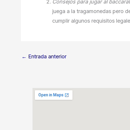
Consejos para jugar al baccara
juega a la tragamonedas pero deb
cumplir algunos requisitos legale
←
Entrada anterior