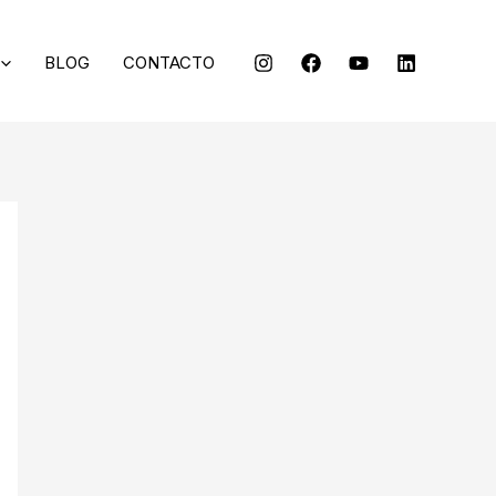
BLOG
CONTACTO