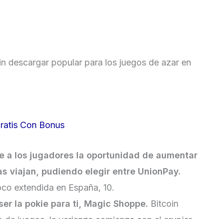
n descargar popular para los juegos de azar en
ratis Con Bonus
e a los jugadores la oportunidad de aumentar
s viajan, pudiendo elegir entre UnionPay.
co extendida en España, 10.
er la pokie para ti, Magic Shoppe.
Bitcoin