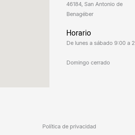
46184, San Antonio de
Benagéber
Horario
De lunes a sábado 9:00 a 2
Domingo cerrado
Política de privacidad