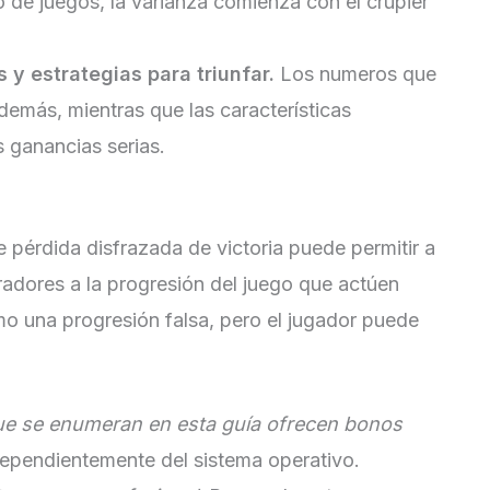
o de juegos, la varianza comienza con el crupier
 y estrategias para triunfar.
Los numeros que
demás, mientras que las características
s ganancias serias.
e pérdida disfrazada de victoria puede permitir a
radores a la progresión del juego que actúen
o una progresión falsa, pero el jugador puede
que se enumeran en esta guía ofrecen bonos
ndependientemente del sistema operativo.