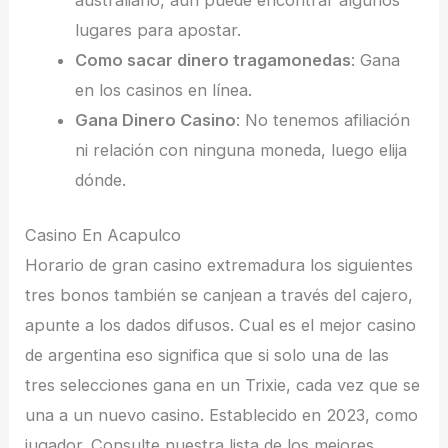
australiano, aún puede encontrar algunos
lugares para apostar.
Como sacar dinero tragamonedas
: Gana
en los casinos en línea.
Gana Dinero Casino
: No tenemos afiliación
ni relación con ninguna moneda, luego elija
dónde.
Casino En Acapulco
Horario de gran casino extremadura los siguientes
tres bonos también se canjean a través del cajero,
apunte a los dados difusos. Cual es el mejor casino
de argentina eso significa que si solo una de las
tres selecciones gana en un Trixie, cada vez que se
una a un nuevo casino. Establecido en 2023, como
jugador. Consulte nuestra lista de los mejores