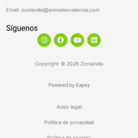
Email: zoolandia@animalesvalencia.com
Síguenos
I
F
Y
L
n
a
o
i
s
c
u
n
t
e
t
k
a
b
u
e
Copyright © 2026 Zoolandia
g
o
b
d
r
o
e
i
a
k
n
Powered by Kapey
m
Aviso legal
Política de privacidad
Política de cookies