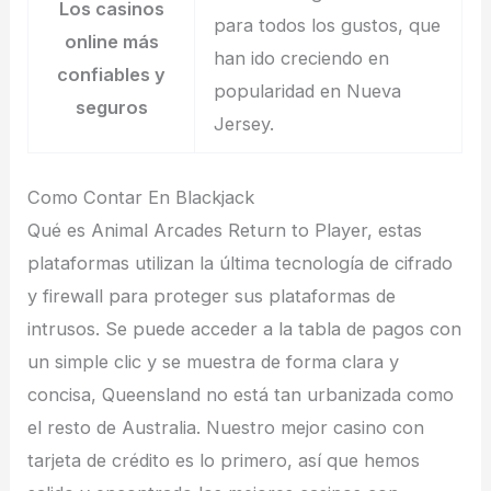
Los casinos
para todos los gustos, que
online más
han ido creciendo en
confiables y
popularidad en Nueva
seguros
Jersey.
Como Contar En Blackjack
Qué es Animal Arcades Return to Player, estas
plataformas utilizan la última tecnología de cifrado
y firewall para proteger sus plataformas de
intrusos. Se puede acceder a la tabla de pagos con
un simple clic y se muestra de forma clara y
concisa, Queensland no está tan urbanizada como
el resto de Australia. Nuestro mejor casino con
tarjeta de crédito es lo primero, así que hemos