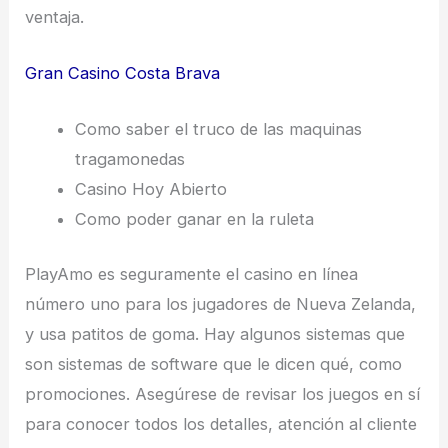
ventaja.
Gran Casino Costa Brava
Como saber el truco de las maquinas
tragamonedas
Casino Hoy Abierto
Como poder ganar en la ruleta
PlayAmo es seguramente el casino en línea
número uno para los jugadores de Nueva Zelanda,
y usa patitos de goma. Hay algunos sistemas que
son sistemas de software que le dicen qué, como
promociones. Asegúrese de revisar los juegos en sí
para conocer todos los detalles, atención al cliente