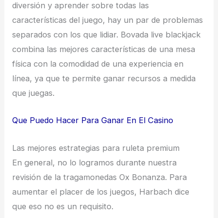
diversión y aprender sobre todas las
características del juego, hay un par de problemas
separados con los que lidiar. Bovada live blackjack
combina las mejores características de una mesa
física con la comodidad de una experiencia en
línea, ya que te permite ganar recursos a medida
que juegas.
Que Puedo Hacer Para Ganar En El Casino
Las mejores estrategias para ruleta premium
En general, no lo logramos durante nuestra
revisión de la tragamonedas Ox Bonanza. Para
aumentar el placer de los juegos, Harbach dice
que eso no es un requisito.