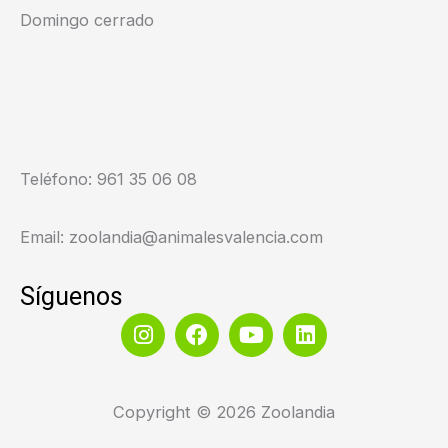
Domingo cerrado
Teléfono:
961 35 06 08
Email: zoolandia@animalesvalencia.com
Síguenos
I
F
Y
L
n
a
o
i
s
c
u
n
t
e
t
k
a
b
u
e
Copyright © 2026 Zoolandia
g
o
b
d