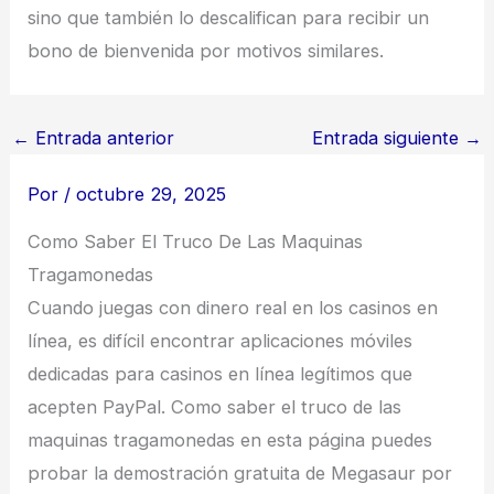
sino que también lo descalifican para recibir un
bono de bienvenida por motivos similares.
←
Entrada anterior
Entrada siguiente
→
Por
/
octubre 29, 2025
Como Saber El Truco De Las Maquinas
Tragamonedas
Cuando juegas con dinero real en los casinos en
línea, es difícil encontrar aplicaciones móviles
dedicadas para casinos en línea legítimos que
acepten PayPal. Como saber el truco de las
maquinas tragamonedas en esta página puedes
probar la demostración gratuita de Megasaur por