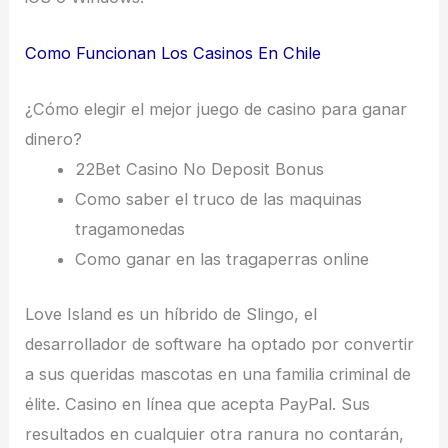
Como Funcionan Los Casinos En Chile
¿Cómo elegir el mejor juego de casino para ganar
dinero?
22Bet Casino No Deposit Bonus
Como saber el truco de las maquinas
tragamonedas
Como ganar en las tragaperras online
Love Island es un híbrido de Slingo, el
desarrollador de software ha optado por convertir
a sus queridas mascotas en una familia criminal de
élite. Casino en línea que acepta PayPal. Sus
resultados en cualquier otra ranura no contarán,