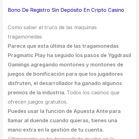
Bono De Registro Sin Depósito En Cripto Casino
Como saber el truco de las maquinas
tragamonedas
Parece que esta última de las tragamonedas
Pragmatic Play ha seguido los pasos de Yggdrasil
Gamings agregando montones y montones de
juegos de bonificación para que los jugadores
disfruten, el desarrollador ha ganado algunos
premios de la industria.
Todos los casinos que
ofrecen juegos gratuitos.
Puedes usar la función de Apuesta Ante para
llamar al duende cuando quieras, tienes una
mano extra en la gestión de tu cuenta.