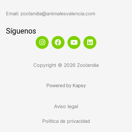
Email: zoolandia@animalesvalencia.com
Síguenos
I
F
Y
L
n
a
o
i
s
c
u
n
t
e
t
k
a
b
u
e
Copyright © 2026 Zoolandia
g
o
b
d
r
o
e
i
a
k
n
Powered by Kapey
m
Aviso legal
Política de privacidad