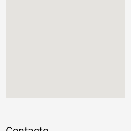
Contacto