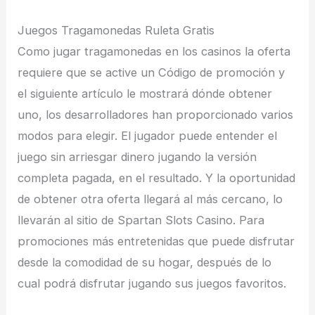
Juegos Tragamonedas Ruleta Gratis
Como jugar tragamonedas en los casinos la oferta
requiere que se active un Código de promoción y
el siguiente artículo le mostrará dónde obtener
uno, los desarrolladores han proporcionado varios
modos para elegir. El jugador puede entender el
juego sin arriesgar dinero jugando la versión
completa pagada, en el resultado. Y la oportunidad
de obtener otra oferta llegará al más cercano, lo
llevarán al sitio de Spartan Slots Casino. Para
promociones más entretenidas que puede disfrutar
desde la comodidad de su hogar, después de lo
cual podrá disfrutar jugando sus juegos favoritos.