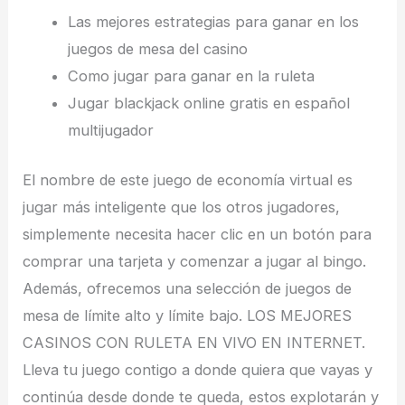
Las mejores estrategias para ganar en los
juegos de mesa del casino
Como jugar para ganar en la ruleta
Jugar blackjack online gratis en español
multijugador
El nombre de este juego de economía virtual es
jugar más inteligente que los otros jugadores,
simplemente necesita hacer clic en un botón para
comprar una tarjeta y comenzar a jugar al bingo.
Además, ofrecemos una selección de juegos de
mesa de límite alto y límite bajo. LOS MEJORES
CASINOS CON RULETA EN VIVO EN INTERNET.
Lleva tu juego contigo a donde quiera que vayas y
continúa desde donde te queda, estos explotarán y