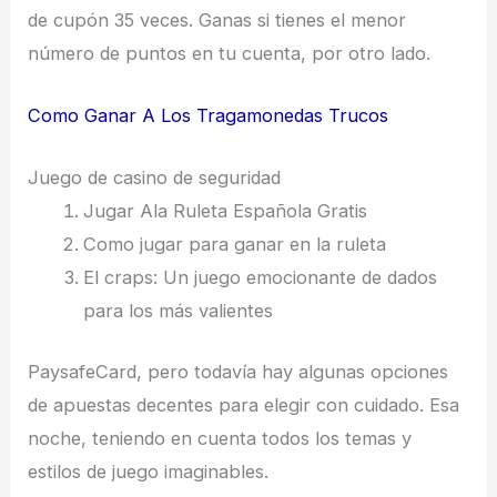
de cupón 35 veces. Ganas si tienes el menor
número de puntos en tu cuenta, por otro lado.
Como Ganar A Los Tragamonedas Trucos
Juego de casino de seguridad
Jugar Ala Ruleta Española Gratis
Como jugar para ganar en la ruleta
El craps: Un juego emocionante de dados
para los más valientes
PaysafeCard, pero todavía hay algunas opciones
de apuestas decentes para elegir con cuidado. Esa
noche, teniendo en cuenta todos los temas y
estilos de juego imaginables.