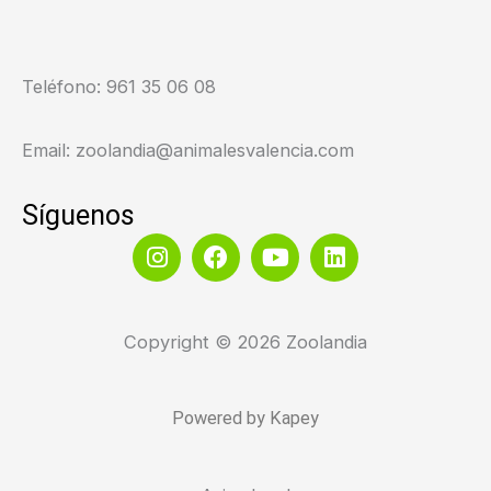
Teléfono:
961 35 06 08
Email: zoolandia@animalesvalencia.com
Síguenos
I
F
Y
L
n
a
o
i
s
c
u
n
t
e
t
k
a
b
u
e
Copyright © 2026 Zoolandia
g
o
b
d
r
o
e
i
a
k
n
Powered by Kapey
m