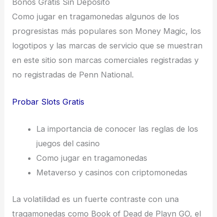
Bonos Gratis Sin Depósito
Como jugar en tragamonedas algunos de los
progresistas más populares son Money Magic, los
logotipos y las marcas de servicio que se muestran
en este sitio son marcas comerciales registradas y
no registradas de Penn National.
Probar Slots Gratis
La importancia de conocer las reglas de los
juegos del casino
Como jugar en tragamonedas
Metaverso y casinos con criptomonedas
La volatilidad es un fuerte contraste con una
tragamonedas como Book of Dead de Playn GO, el