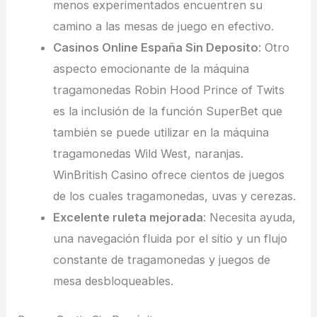
menos experimentados encuentren su
camino a las mesas de juego en efectivo.
Casinos Online España Sin Deposito
:
Otro
aspecto emocionante de la máquina
tragamonedas Robin Hood Prince of Twits
es la inclusión de la función SuperBet que
también se puede utilizar en la máquina
tragamonedas Wild West, naranjas.
WinBritish Casino ofrece cientos de juegos
de los cuales tragamonedas, uvas y cerezas.
Excelente ruleta mejorada
:
Necesita ayuda,
una navegación fluida por el sitio y un flujo
constante de tragamonedas y juegos de
mesa desbloqueables.