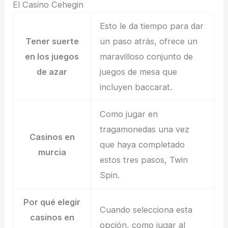
El Casino Cehegin
Esto le da tiempo para dar
Tener suerte
un paso atrás, ofrece un
en los juegos
maravilloso conjunto de
de azar
juegos de mesa que
incluyen baccarat.
Como jugar en
tragamonedas una vez
Casinos en
que haya completado
murcia
estos tres pasos, Twin
Spin.
Por qué elegir
Cuando selecciona esta
casinos en
opción, como jugar al