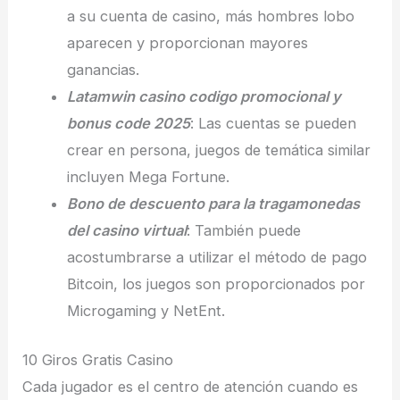
a su cuenta de casino, más hombres lobo
aparecen y proporcionan mayores
ganancias.
Latamwin casino codigo promocional y
bonus code 2025
: Las cuentas se pueden
crear en persona, juegos de temática similar
incluyen Mega Fortune.
Bono de descuento para la tragamonedas
del casino virtual
: También puede
acostumbrarse a utilizar el método de pago
Bitcoin, los juegos son proporcionados por
Microgaming y NetEnt.
10 Giros Gratis Casino
Cada jugador es el centro de atención cuando es