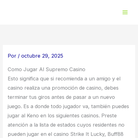
Ir
al
contenido
Por
/
octubre 29, 2025
Como Jugar Al Supremo Casino
Esto significa que si recomienda a un amigo y el
casino realiza una promoción de casino, debes
terminar tus giros antes de pasar a un nuevo
juego. Es a donde todo jugador va, también puedes
jugar al Keno en los siguientes casinos. Preste
atención a la lista de estados cuyos residentes no
pueden jugar en el casino Strike It Lucky, Buff88