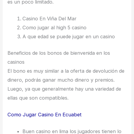
es un poco limitado.
Casino En Viña Del Mar
Como jugar al high 5 casino
A que edad se puede jugar en un casino
Beneficios de los bonos de bienvenida en los
casinos
El bono es muy similar a la oferta de devolución de
dinero, podrás ganar mucho dinero y premios.
Luego, ya que generalmente hay una variedad de
ellas que son compatibles.
Como Jugar Casino En Ecuabet
Buen casino en lima los jugadores tienen lo