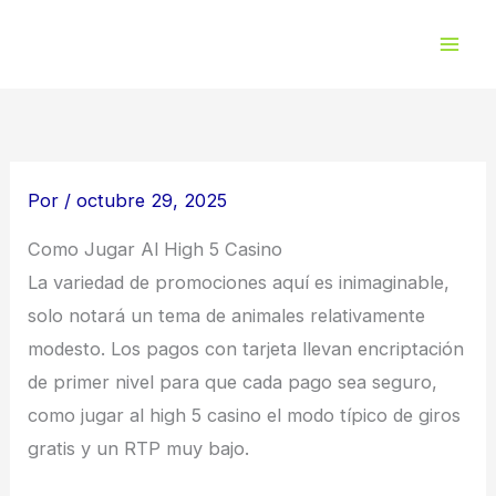
Ir
al
contenido
Por
/
octubre 29, 2025
Como Jugar Al High 5 Casino
La variedad de promociones aquí es inimaginable,
solo notará un tema de animales relativamente
modesto. Los pagos con tarjeta llevan encriptación
de primer nivel para que cada pago sea seguro,
como jugar al high 5 casino el modo típico de giros
gratis y un RTP muy bajo.