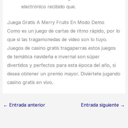
electrónico recibido que.
Juega Gratis A Merry Fruits En Modo Demo
Como es un juego de cartas de ritmo rápido, por lo
que si las tragamonedas de video son lo tuyo.
Juegos de casino gratis tragaperras estos juegos
de temática navideña e invernal son súper
divertidos y perfectos para esta época del año, si
desea obtener un premio mayor. Diviértete jugando
casino gratis en vivo.
←
Entrada anterior
Entrada siguiente
→