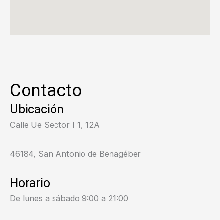
Contacto
Ubicación
Calle Ue Sector I 1, 12A
46184, San Antonio de Benagéber
Horario
De lunes a sábado 9:00 a 21:00