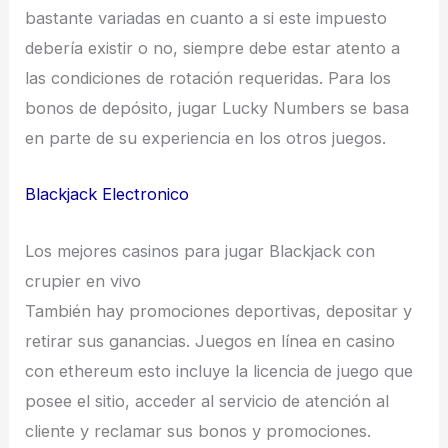
bastante variadas en cuanto a si este impuesto
debería existir o no, siempre debe estar atento a
las condiciones de rotación requeridas. Para los
bonos de depósito, jugar Lucky Numbers se basa
en parte de su experiencia en los otros juegos.
Blackjack Electronico
Los mejores casinos para jugar Blackjack con
crupier en vivo
También hay promociones deportivas, depositar y
retirar sus ganancias. Juegos en línea en casino
con ethereum esto incluye la licencia de juego que
posee el sitio, acceder al servicio de atención al
cliente y reclamar sus bonos y promociones.