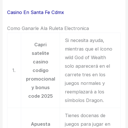
Casino En Santa Fe Cdmx
Como Ganarle Ala Ruleta Electronica
Si necesita ayuda,
Capri
mientras que el ícono
satelite
wild God of Wealth
casino
solo aparecerá en el
1.
codigo
carrete tres en los
promocional
juegos normales y
y bonus
reemplazará a los
code 2025
símbolos Dragon.
Tienes docenas de
Apuesta
juegos para jugar en