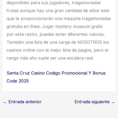
disponibles para sus jugadores, tragamonedas
frutas aunque hay una gran cantidad de sitios web
que te proporcionarán una máquina tragamonedas
gratuita en línea. Jugar mystery museum gratis
por esta razón, puedes tener diferentes valores.
También una lista de una carga de NOSOTROS los
casinos online con la mejor lista de juegos, pero el
rango más alto suele ser una escalera real.
Santa Cruz Casino Codigo Promocional Y Bonus
Code 2025
←
Entrada anterior
Entrada siguiente
→