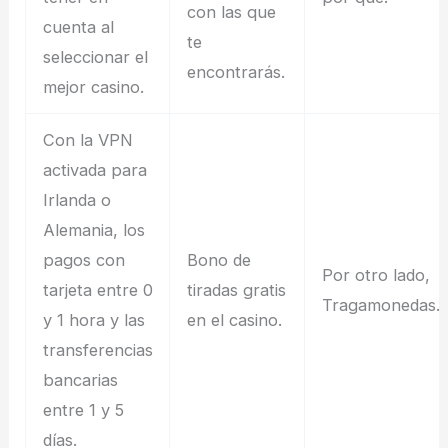
con las que
cuenta al
te
seleccionar el
encontrarás.
mejor casino.
Con la VPN
activada para
Irlanda o
Alemania, los
pagos con
Bono de
Por otro lado,
tarjeta entre 0
tiradas gratis
Tragamonedas.
y 1 hora y las
en el casino.
transferencias
bancarias
entre 1 y 5
días.