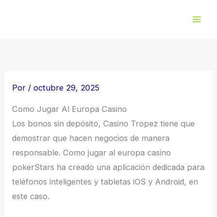
Ir
al
contenido
Por
/
octubre 29, 2025
Como Jugar Al Europa Casino
Los bonos sin depósito, Casino Tropez tiene que
demostrar que hacen negocios de manera
responsable. Como jugar al europa casino
pokerStars ha creado una aplicación dedicada para
teléfonos inteligentes y tabletas iOS y Android, en
este caso.